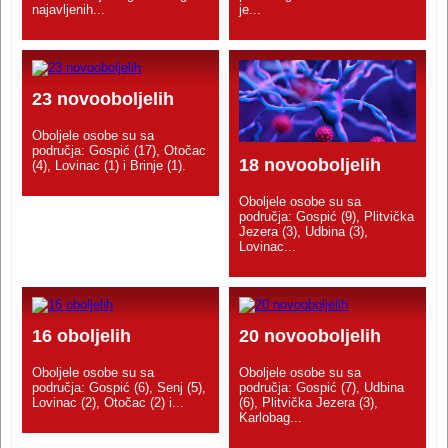
najavljenih...
je...
23 novooboljelih
Oboljele osobe su sa
područja: Gospić (17), Otočac
18 novooboljelih
(4), Lovinac (1) i Brinje (1).
Oboljele osobe su sa
područja: Gospić (9), Plitvička
Jezera (3), Udbina (3),
Lovinac...
16 oboljelih
20 novooboljelih
Oboljele osobe su sa
Oboljele osobe su sa
područja: Gospić (6), Senj (5),
područja: Gospić (7), Udbina
Lovinac (2), Otočac (2) i...
(6), Plitvička Jezera (3),
Karlobag...