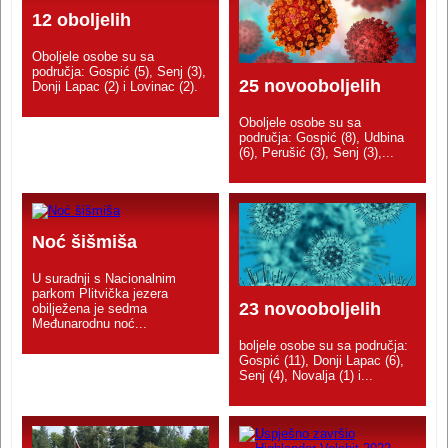
12 oboljelih
Oboljele osobe su sa
područja: Gospić (5), Senj (3),
25 novooboljelih
Donji Lapac (2) i Lovinac (2).
Oboljele osobe su sa
područja: Gospić (8), Udbina
(6), Perušić (3), Senj (3),...
Noć šišmiša
U suradnji s Nacionalnim
parkom Plitvička jezera
23 novooboljelih
obilježena je sedma
Međunarodnu noć...
boljele osobe su sa područja:
Gospić (11), Donji Lapac (6),
Senj (4), Novalja (1) i...