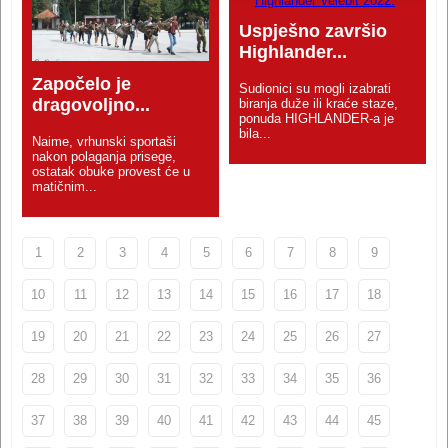
Uspješno završio
Highlander...
Započelo je
Sudionici su mogli izabrati
dragovoljno...
biranja duže ili kraće staze,
ponuda HIGHLANDER-a je
bila...
Naime, vrhunski sportaši
nakon polaganja prisege,
ostatak obuke provest će u
matičnim...
1
2
3
4
5
6
7
8
9
10
11
12
13
14
15
16
17
18
19
20
21
22
23
24
25
26
27
28
29
30
31
32
33
34
35
36
37
38
39
40
41
42
43
44
45