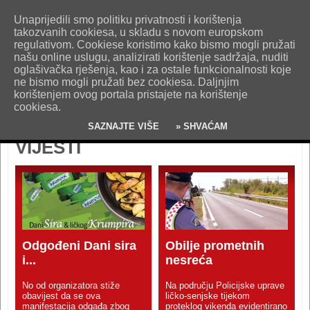
O nama
Kontakt
Oglašavanje
Impresum
Uvjeti korištenja
Unaprijedili smo politiku privatnosti i korištenja
Pošaljite nam vijest!
takozvanih cookiesa, u skladu s novom europskom
regulativom. Cookiese koristimo kako bismo mogli pružati
našu online uslugu, analizirati korištenje sadržaja, nuditi
oglašivačka rješenja, kao i za ostale funkcionalnosti koje
ne bismo mogli pružati bez cookiesa. Daljnjim
korištenjem ovog portala pristajete na korištenje
cookiesa.
SAZNAJTE VIŠE
» SHVAĆAM
VIJESTI
Odgođeni Dani sira
Obilje prometnih
i...
nesreća
No od organizatora stiže
Na području Policijske uprave
obavijest da se ova
ličko-senjske tijekom
manifestacija odgađa zbog
proteklog vikenda evidentirano