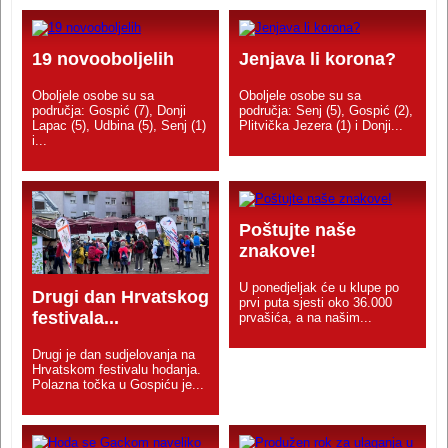
19 novooboljelih
Jenjava li korona?
Oboljele osobe su sa
Oboljele osobe su sa
područja: Gospić (7), Donji
područja: Senj (5), Gospić (2),
Lapac (5), Udbina (5), Senj (1)
Plitvička Jezera (1) i Donji...
i...
Poštujte naše
znakove!
U ponedjeljak će u klupe po
Drugi dan Hrvatskog
prvi puta sjesti oko 36.000
festivala...
prvašića, a na našim...
Drugi je dan sudjelovanja na
Hrvatskom festivalu hodanja.
Polazna točka u Gospiću je...