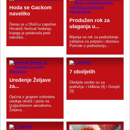
Hoda se Gackom
naveliko
Produžen rok za
Danas je u Otočcu započeo
ulaganja u...
Hrvatski festival hodanja,
kojega je potaknula pred
Mijenja se rok za podnošenje
nekoliko...
zahtjeva za potporu i dostavu
Potvrde o podnošenju...
7 oboljelih
Uređenje Željave
Oboljele osobe su sa
za...
područja: i Udbina (4) i Gospić
(3).
Općina s grupom volontera
uređuje okoliš i piste na
(za)puštenom aerodromu
Željava...