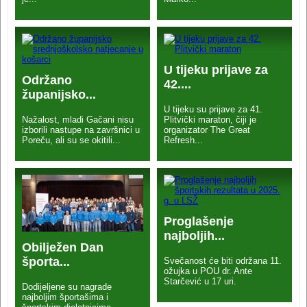
U tijeku prijave za
Održano
42....
županijsko...
U tijeku su prijave za 41.
Nažalost, mladi Gačani nisu
Plitvički maraton, čiji je
izborili nastupe na završnici u
organizator The Great
Poreču, ali su se okitili...
Refresh...
Proglašenje
najboljih...
Obilježen Dan
športa...
Svečanost će biti održana 11.
ožujka u POU dr. Ante
Starčević u 17 uri.
Dodijeljene su nagrade
najboljim športašima i