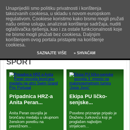
O nama
Kontakt
Oglašavanje
Impresum
Uvjeti korištenja
Unaprijedili smo politiku privatnosti i korištenja
Pošaljite nam vijest!
takozvanih cookiesa, u skladu s novom europskom
regulativom. Cookiese koristimo kako bismo mogli pružati
našu online uslugu, analizirati korištenje sadržaja, nuditi
oglašivačka rješenja, kao i za ostale funkcionalnosti koje
ne bismo mogli pružati bez cookiesa. Daljnjim
korištenjem ovog portala pristajete na korištenje
cookiesa.
SAZNAJTE VIŠE
» SHVAĆAM
SPORT
Pripadnica HRZ-a
Ekipa PU ličko-
Anita Peran...
senjske...
Anita Peran osvojila je
Posebno priznanje pripalo je
brončanu medalju u ukupnom
Draženu Jurkoviću koji je
ženskom poretku na
proglašen najboljim
prestižnom...
strijelcem...