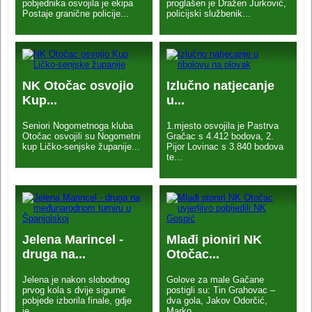
pobjednika osvojila je ekipa
proglašen je Dražen Jurković,
Postaje granične policije...
policijski službenik...
NK Otočac osvojio
Izlučno natjecanje
Kup...
u...
Seniori Nogometnoga kluba
1.mjesto osvojila je Pastrva
Otočac osvojili su Nogometni
Gračac s 4.412 bodova, 2.
kup Ličko-senjske županije...
Pijor Lovinac s 3.840 bodova
te...
Jelena Marincel -
Mlađi pioniri NK
druga na...
Otočac...
Jelena je nakon slobodnog
Golove za male Gačane
prvog kola s dvije sigurne
postigli su: Tin Grahovac –
pobjede izborila finale, gdje
dva gola, Jakov Odorčić,
je...
Marko...