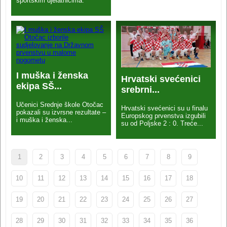
športskim djelatnicima.
I muška i ženska
Hrvatski svećenici
ekipa SŠ...
srebrni...
Učenici Srednje škole Otočac
Hrvatski svećenici su u finalu
pokazali su izvrsne rezultate –
Europskog prvenstva izgubili
i muška i ženska...
su od Poljske 2 : 0. Treće...
1
2
3
4
5
6
7
8
9
10
11
12
13
14
15
16
17
18
19
20
21
22
23
24
25
26
27
28
29
30
31
32
33
34
35
36