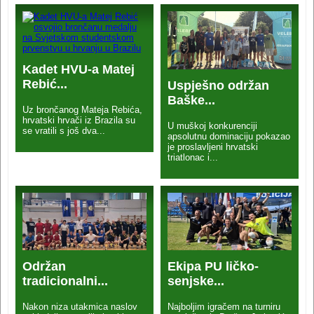
Kadet HVU-a Matej
Rebić...
Uspješno održan
Baške...
Uz brončanog Mateja Rebića,
hrvatski hrvači iz Brazila su
U muškoj konkurenciji
se vratili s još dva...
apsolutnu dominaciju pokazao
je proslavljeni hrvatski
triatlonac i...
Održan
Ekipa PU ličko-
tradicionalni...
senjske...
Nakon niza utakmica naslov
Najboljim igračem na turniru