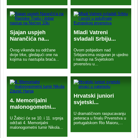
Sjajan uspjeh
Mladi Vatreni
Narančića na...
svladali Srbiju...
Ovog vikenda su održane
Ovom pobjedom nad
dvije trke, gledajući one na
Srbijancima osiguran je ujedno
kojima su nastupila braća...
i nastup na Svjetskom
prvenstvu u...
Hrvatski juniori
4. Memorijalni
svjetski...
malonogometni...
U dramatičnom raspucavanju
U Žabici će se 10. i 11. srpnja
peteraca u finalu Prvenstva u
održati 4. Memorijalni
portugalskom Rio Maioru,...
malonogometni turnir Nikola...