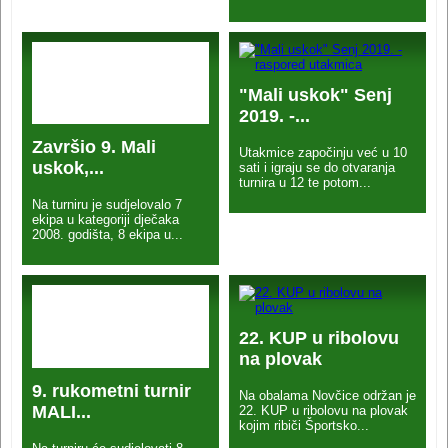
"Mali uskok" Senj
2019. -...
Završio 9. Mali
Utakmice započinju već u 10
uskok,...
sati i igraju se do otvaranja
turnira u 12 te potom...
Na turniru je sudjelovalo 7
ekipa u kategoriji dječaka
2008. godišta, 8 ekipa u...
22. KUP u ribolovu
na plovak
9. rukometni turnir
Na obalama Novčice održan je
MALI...
22. KUP u ribolovu na plovak
kojim ribiči Športsko...