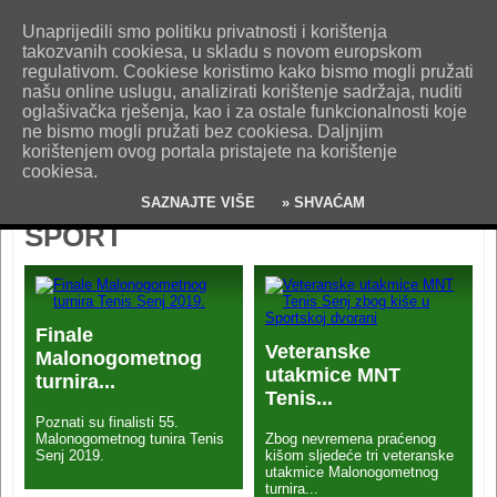
O nama
Kontakt
Oglašavanje
Impresum
Uvjeti korištenja
Unaprijedili smo politiku privatnosti i korištenja
Pošaljite nam vijest!
takozvanih cookiesa, u skladu s novom europskom
regulativom. Cookiese koristimo kako bismo mogli pružati
našu online uslugu, analizirati korištenje sadržaja, nuditi
oglašivačka rješenja, kao i za ostale funkcionalnosti koje
ne bismo mogli pružati bez cookiesa. Daljnjim
korištenjem ovog portala pristajete na korištenje
cookiesa.
SAZNAJTE VIŠE
» SHVAĆAM
SPORT
Finale
Veteranske
Malonogometnog
utakmice MNT
turnira...
Tenis...
Poznati su finalisti 55.
Malonogometnog tunira Tenis
Zbog nevremena praćenog
Senj 2019.
kišom sljedeće tri veteranske
utakmice Malonogometnog
turnira...