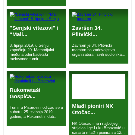
"Senjski vitezovi" i
Završen 34.
"Mali...
Plitvički...
8. lipnja 2019. u Senju
Završen je 34. Plitvički
započinju 20. Memorijalni
maraton na zadovoljstvo
međunarodni kadetski
organizatora i svih sudionika...
taekwondo turnir...
Rukometaši
Gospića...
Mlađi pioniri NK
Turnir u Pisarovini održao se u
Otočac...
subotu, 25. svibnja 2019.
godine, a Rukometni klub...
NK Otočac ima i najboljeg
strijelca lige Luku Bronzović u
uzrastu mlađih pionira sa 12...