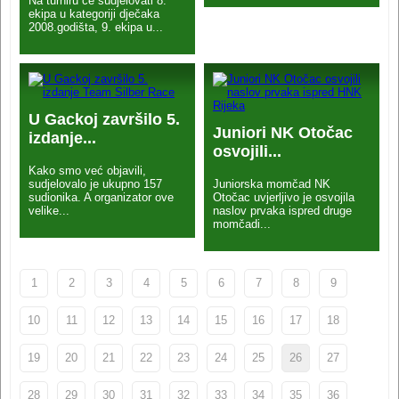
Na turniru će sudjelovati 8.
ekipa u kategoriji dječaka
2008.godišta, 9. ekipa u...
U Gackoj završilo 5.
Juniori NK Otočac
izdanje...
osvojili...
Kako smo već objavili,
sudjelovalo je ukupno 157
Juniorska momčad NK
sudionika. A organizator ove
Otočac uvjerljivo je osvojila
velike...
naslov prvaka ispred druge
momčadi...
1
2
3
4
5
6
7
8
9
10
11
12
13
14
15
16
17
18
19
20
21
22
23
24
25
26
27
28
29
30
31
32
33
34
35
36