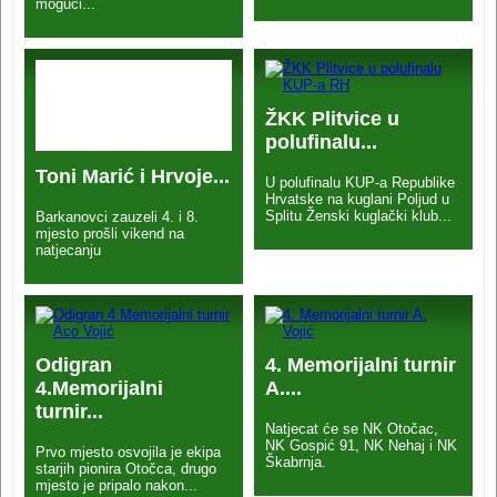
mogući...
ŽKK Plitvice u
polufinalu...
Toni Marić i Hrvoje...
U polufinalu KUP-a Republike
Hrvatske na kuglani Poljud u
Splitu Ženski kuglački klub...
Barkanovci zauzeli 4. i 8.
mjesto prošli vikend na
natjecanju
Odigran
4. Memorijalni turnir
4.Memorijalni
A....
turnir...
Natjecat će se NK Otočac,
NK Gospić 91, NK Nehaj i NK
Prvo mjesto osvojila je ekipa
Škabrnja.
starjih pionira Otočca, drugo
mjesto je pripalo nakon...