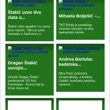
Štakić uzeo dva
Mihaela Bolješić –...
zlata u...
TKD Brinje je proteklog
Štakić niže uspjehe i to samo
vikenda nastupio na dva
prva mjesta. Tako je jučer
taekwondo turnira.
nastupio u Jasikovcu u...
Andrea Bartulac
Dragan Štakić
kadetska...
osvojio...
Nika Prpić juniorska
Učenik Dragan Štakić
viceprvakinja, a Andrea
predstavnik OŠ Anž
Galetić brončana juniorka,
Frankopan - Kosinj koji je
naravno...
trčao stazu od...