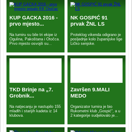
KUP GACKA 2016 -
NK GOSPIĆ 91
prvo mjesto...
prvak ŽNL LS
Na turniru su bile tri ekipe iz
Proteklog vikenda odigrano je
Ogulina, Pakoštana i Otočca.
posljednje kolo županijske lige
Prvo mjesto osvojili su...
Ličko senjske.
TKD Brinje na „7.
Završen 9.MALI
Grobnik...
MEDO
Na natjecanju je nastupilo 155
Organizator turnira je bio
mlađih i starijih kadeta iz 14
Rukometni klub „Gospić“, a u
klubova.
2 kategorije sudjelovalo je...