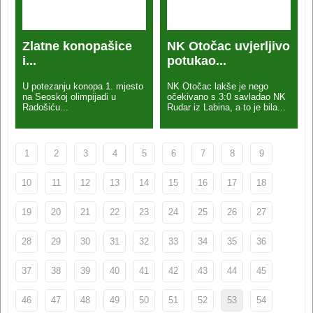
Zlatne konopašice
NK Otočac uvjerljivo
i...
potukao...
U potezanju konopa 1. mjesto
NK Otočac lakše je nego
na Seoskoj olimpijadi u
očekivano s 3:0 savladao NK
Radošiću...
Rudar iz Labina, a to je bila...
1
2
3
4
5
6
7
8
9
10
11
12
13
14
15
16
17
18
19
20
21
22
23
24
25
26
27
28
29
30
31
32
33
34
35
36
37
38
39
40
41
42
43
44
45
46
47
48
49
50
51
52
53
54