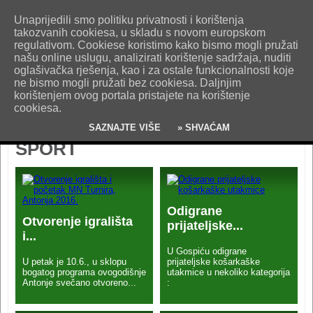
O nama
Kontakt
Oglašavanje
Impresum
Uvjeti korištenja
Unaprijedili smo politiku privatnosti i korištenja
Pošaljite nam vijest!
takozvanih cookiesa, u skladu s novom europskom
regulativom. Cookiese koristimo kako bismo mogli pružati
našu online uslugu, analizirati korištenje sadržaja, nuditi
oglašivačka rješenja, kao i za ostale funkcionalnosti koje
ne bismo mogli pružati bez cookiesa. Daljnjim
korištenjem ovog portala pristajete na korištenje
cookiesa.
SAZNAJTE VIŠE
» SHVAĆAM
SPORT
Odigrane
Otvorenje igrališta
prijateljske...
i...
U Gospiću odigrane
U petak je 10.6., u sklopu
prijateljske košarkaške
bogatog programa ovogodišnje
utakmice u nekoliko kategorija
Antonje svečano otvoreno...
: