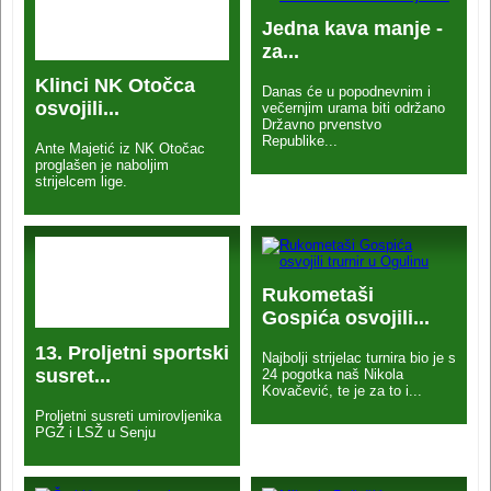
Jedna kava manje -
za...
Klinci NK Otočca
Danas će u popodnevnim i
osvojili...
večernjim urama biti održano
Državno prvenstvo
Republike...
Ante Majetić iz NK Otočac
proglašen je naboljim
strijelcem lige.
Rukometaši
Gospića osvojili...
13. Proljetni sportski
Najbolji strijelac turnira bio je s
susret...
24 pogotka naš Nikola
Kovačević, te je za to i...
Proljetni susreti umirovljenika
PGŽ i LSŽ u Senju