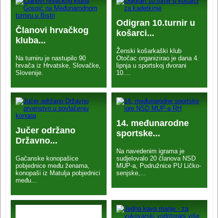
Odigran 10.turnir u
Članovi hrvačkog
košarci...
kluba...
Ženski košarkaški klub
Na turniru je nastupilo 90
Otočac organizirao je dana 4.
hrvača iz Hrvatske, Slovačke,
lipnja u sportskoj dvorani
Slovenije.
10....
14. međunarodne
Jučer održano
sportske...
Državno...
Na navedenim igrama je
Gačanske konopašice
sudjelovalo 20 članova NSD
pobjednice među ženama,
MUP-a, Podružnice PU Ličko-
konopaši iz Matulja pobjednici
senjske,...
među...