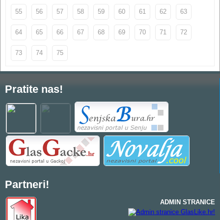
55
56
57
58
59
60
61
62
63
64
65
66
67
68
69
70
71
72
73
74
75
Pratite nas!
Partneri!
ADMIN STRANICE