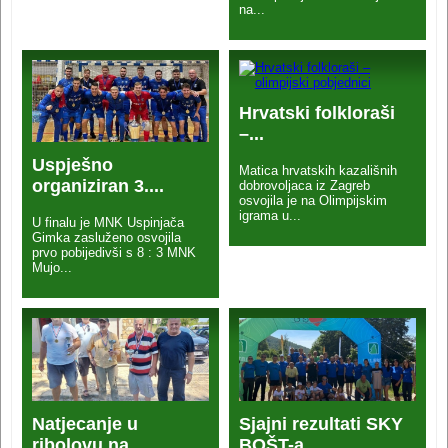
na...
Hrvatski folkloraši
–...
Uspješno
Matica hrvatskih kazališnih
organiziran 3....
dobrovoljaca iz Zagreb
osvojila je na Olimpijskim
igrama u...
U finalu je MNK Uspinjača
Gimka zasluženo osvojila
prvo pobijedivši s 8 : 3 MNK
Mujo...
Natjecanje u
Sjajni rezultati SKY
ribolovu na...
BOŠT-a