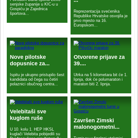
senjske županije u KIC-u u
Gospiću je Zajednica
Reprezentacija svećenika
športova...
Republike Hrvatske osvojila je
prvo mjesto na 16.
Europskom...
Nove pilotske
Otvorene prijave za
dopusnice za...
39....
Ispitu je ukupno pristupilo šest
Utrka na 5 kilometara bit će 1.
kandidata od čega su četiri
lipnja, dok će polumaraton i
polaznici obučnog centra...
maraton biti 2. lipnja.
Velebitaši sve
kuglom ruše
Završen Zimski
malonogometni...
U 10. kolu 1. HEP HKSL
kuglači Velebita pobijedili su