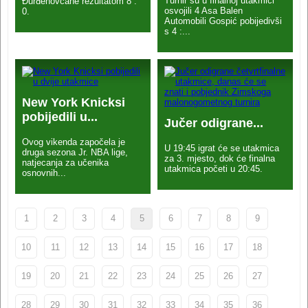
Turnir su u finalnoj utakmici
Đurđenovčane rezultatom 8 :
osvojili 4 Asa Balen
0.
Automobili Gospić pobijedivši
s 4 :...
New York Knicksi
pobijedili u...
Jučer odigrane...
Ovog vikenda započela je
U 19:45 igrat će se utakmica
druga sezona Jr. NBA lige,
za 3. mjesto, dok će finalna
natjecanja za učenika
utakmica početi u 20:45.
osnovnih...
1
2
3
4
5
6
7
8
9
10
11
12
13
14
15
16
17
18
19
20
21
22
23
24
25
26
27
28
29
30
31
32
33
34
35
36