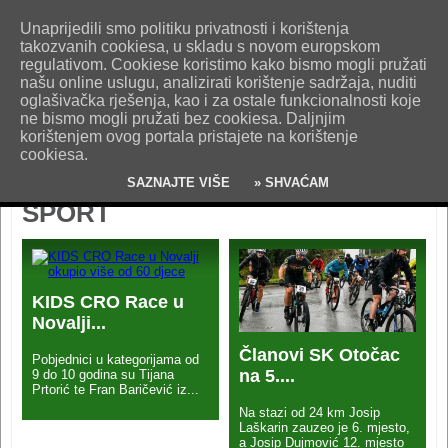
O nama
Kontakt
Oglašavanje
Impresum
Uvjeti korištenja
Unaprijedili smo politiku privatnosti i korištenja
Pošaljite nam vijest!
takozvanih cookiesa, u skladu s novom europskom
regulativom. Cookiese koristimo kako bismo mogli pružati
našu online uslugu, analizirati korištenje sadržaja, nuditi
oglašivačka rješenja, kao i za ostale funkcionalnosti koje
ne bismo mogli pružati bez cookiesa. Daljnjim
korištenjem ovog portala pristajete na korištenje
cookiesa.
SAZNAJTE VIŠE
» SHVAĆAM
SPORT
KIDS CRO Race u
Novalji...
Članovi SK Otočac
Pobjednici u kategorijama od
na 5....
9 do 10 godina su Tijana
Prtorić te Fran Baričević iz...
Na stazi od 24 km Josip
Laškarin zauzeo je 6. mjesto,
a Josip Dujmović 12. mjesto