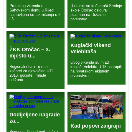
Proteklog vikenda u
U utorak su košarkaši Srednje
Šahovskom domu u Rijeci
škole Otočac osigurali
nastavljena su takmičenja u 2.
plasman na Državno
i 3....
prvenstvo...
Kuglački vikend
ŽKK Otočac – 3.
Velebitaša
mjesto u...
Ovog vikenda su mladi
Regionalni turnir u mini
kuglači Velebita U 18 nastupili
košarci za djevojčice U11 -
na hrvatskom ekipnom
2013. godište i mlađe
prvenstvu i...
održano...
Dodijeljene nagrade
za...
Kad popovi zaigraju
...
Povodom Dana športa Ličko-