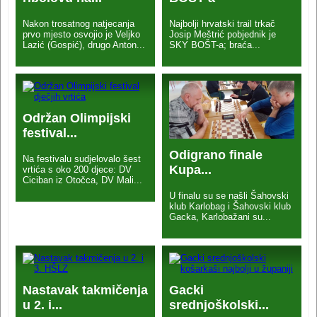
Nakon trosatnog natjecanja
Najbolji hrvatski trail trkač
prvo mjesto osvojio je Veljko
Josip Meštrić pobjednik je
Lazić (Gospić), drugo Anton...
SKY BOŠT-a; braća...
Održan Olimpijski
festival...
Odigrano finale
Na festivalu sudjelovalo šest
Kupa...
vrtića s oko 200 djece: DV
Ciciban iz Otočca, DV Mali...
U finalu su se našli Šahovski
klub Karlobag i Šahovski klub
Gacka, Karlobažani su...
Nastavak takmičenja
Gacki
u 2. i...
srednjoškolski...