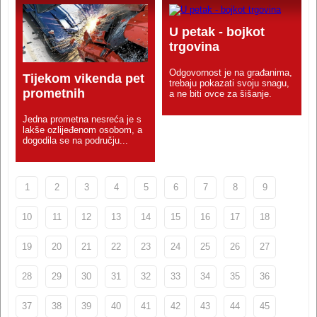
U petak - bojkot
trgovina
Odgovornost je na građanima,
Tijekom vikenda pet
trebaju pokazati svoju snagu,
prometnih
a ne biti ovce za šišanje.
Jedna prometna nesreća je s
lakše ozlijeđenom osobom, a
dogodila se na području...
1
2
3
4
5
6
7
8
9
10
11
12
13
14
15
16
17
18
19
20
21
22
23
24
25
26
27
28
29
30
31
32
33
34
35
36
37
38
39
40
41
42
43
44
45