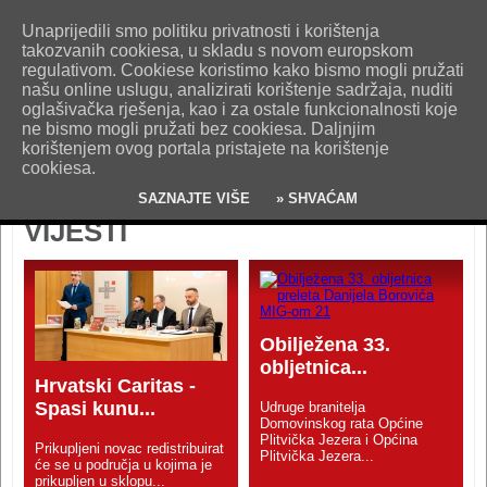
O nama
Kontakt
Oglašavanje
Impresum
Uvjeti korištenja
Unaprijedili smo politiku privatnosti i korištenja
Pošaljite nam vijest!
takozvanih cookiesa, u skladu s novom europskom
regulativom. Cookiese koristimo kako bismo mogli pružati
našu online uslugu, analizirati korištenje sadržaja, nuditi
oglašivačka rješenja, kao i za ostale funkcionalnosti koje
ne bismo mogli pružati bez cookiesa. Daljnjim
korištenjem ovog portala pristajete na korištenje
cookiesa.
SAZNAJTE VIŠE
» SHVAĆAM
VIJESTI
Obilježena 33.
obljetnica...
Hrvatski Caritas -
Spasi kunu...
Udruge branitelja
Domovinskog rata Općine
Plitvička Jezera i Općina
Prikupljeni novac redistribuirat
Plitvička Jezera...
će se u područja u kojima je
prikupljen u sklopu...