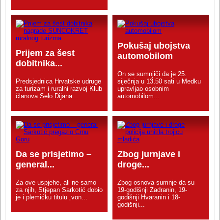
Pokušaj ubojstva
Prijem za šest
automobilom
dobitnika...
On se sumnjiči da je 25.
Predsjednica Hrvatske udruge
siječnja u 13,50 sati u Medku
za turizam i ruralni razvoj Klub
upravljao osobnim
članova Selo Dijana...
automobilom...
Da se prisjetimo –
Zbog jurnjave i
general...
droge...
Za ove uspjehe, ali ne samo
Zbog osnova sumnje da su
za njih, Stjepan Sarkotić dobio
19-godišnji Zadranin, 19-
je i plemićku titulu „von...
godišnji Hvaranin i 18-
godišnji...