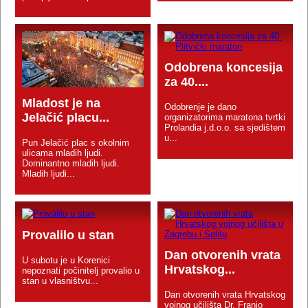
Odobrena koncesija
za 40....
Mladost je na
Odobrenje je dano
Jelačić placu...
organizatorima maratona tvrtki
Prolandia j.d.o.o. sa sjedištem
u...
Pun Jelačić plac s okolnim
ulicama mladih ljudi.
Dominantno mladih ljudi.
Mladih ljudi...
Provalilo u stan
Dan otvorenih vrata
U subotu je u Korenici
Hrvatskog...
nepoznati počinitelj provalio u
stan u vlasništvu...
Dan otvorenih vrata Hrvatskog
vojnog učilišta Dr. Franjo