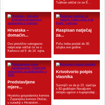
Tuđman održat će se 8....
Hrvatska –
Raspisan natječaj
domaćin...
za...
Ovo prestižno vatrogasno
Priču treba poslati do 30.
natjecanje održat će se u
ožujka ove godine.
Karlovcu od 9. do 14. rujna.
Krivotvorio potpis
vlasnika
Predstavljene
Sumnjiči se da je 23. siječnja
mjere...
s 82-godišnjim Novaljcem
sklopio ugovor o kupoprodaji...
Hrvatska gospodarska komora
– Županijska komora Otočac,
u suradnji s Hrvatskim...