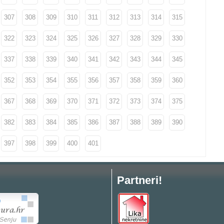
307
308
309
310
311
312
313
314
315
322
323
324
325
326
327
328
329
330
337
338
339
340
341
342
343
344
345
352
353
354
355
356
357
358
359
360
367
368
369
370
371
372
373
374
375
382
383
384
385
386
387
388
389
390
397
398
399
400
401
Partneri!