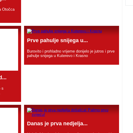
a Otočca
Prve pahulje snijega u...
Burovito i prohladno vrijeme donijelo je jutros i prve
pahulje snijega u Kuterevo i Krasno
...
6 s
.
Danas je prva nedjelja...