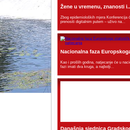
Žene u vremenu, znanosti i..
Zbog epidemioloških mjera Konferencija 
prenositi digitalnim putem – uživo na...
Nacionalna faza Europskoga
Kao i prošlih godina, natjecanje će u naci
fazi imati dva kruga, a najbolji...
Današnja sjednica Gradskog