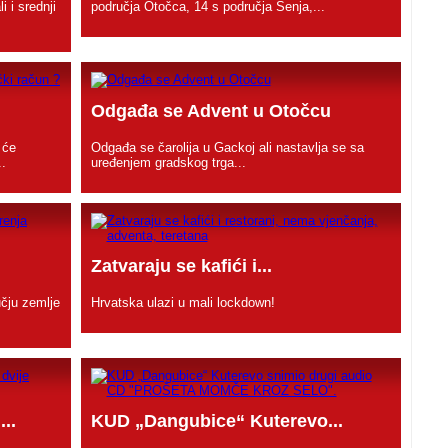
i i srednji
područja Otočca, 14 s područja Senja,...
Odgađa se Advent u Otočcu
 će
Odgađa se čarolija u Gackoj ali nastavlja se sa
..
uređenjem gradskog trga...
Zatvaraju se kafići i...
čju zemlje
Hrvatska ulazi u mali lockdown!
..
KUD „Dangubice“ Kuterevo...