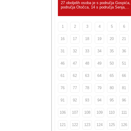
27 oboljelih osoba je s područja Gospića,
područja Otočca, 14 s područja Senja,...
1
2
3
4
5
6
16
17
18
19
20
21
31
32
33
34
35
36
46
47
48
49
50
51
61
62
63
64
65
66
76
77
78
79
80
81
91
92
93
94
95
96
106
107
108
109
110
111
121
122
123
124
125
126