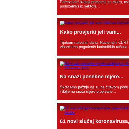
Potencijalni krajnji primatelji su mikro, mal
poduzetnici iz sektora...
Kako provjeriti jeli vam...
Tijekom narednih dana, Nacionalni CERT
vlasnicima pogođenih korisničkih računa.
Na snazi posebne mjere...
Skrećemo pažnju da su na čitavom podru
i dalje na snazi mjere propisane...
61 novi slučaj koronavirusa,.