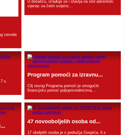
U došašću, izrađuje se i stavlja na stol adventski
vijenac sa četiri svijeće....
og zavoda
Program pomoći za izravnu...
 7 s
Cilj novog Programa pomoći je omogućiti
financijsku pomoć poljoprivrednicima,...
47 novooboljelih osoba od...
..
17 oboljelih osoba je s područja Gospića, 6 s