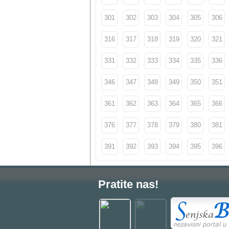
301
302
303
304
305
306
316
317
318
319
320
321
331
332
333
334
335
336
346
347
348
349
350
351
361
362
363
364
365
366
376
377
378
379
380
381
391
392
393
394
395
396
Pratite nas!