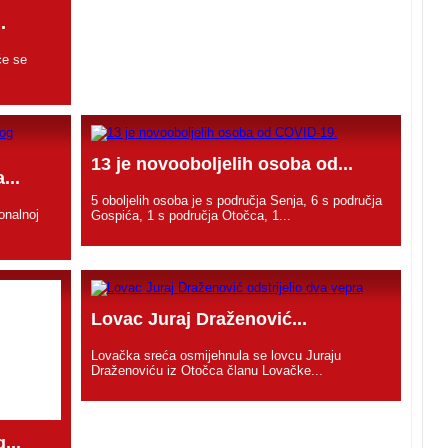
.
će se
13 je novooboljelih osoba od...
...
5 oboljelih osoba je s područja Senja, 6 s područja
onalnoj
Gospića, 1 s područja Otočca, 1...
Lovac Juraj Draženović...
Lovačka sreća osmijehnula se lovcu Juraju
Draženoviću iz Otočca članu Lovačke...
...