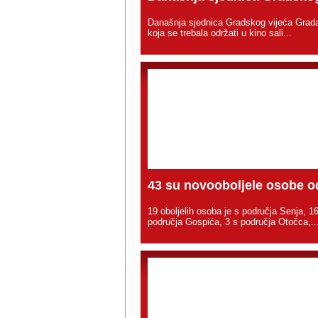
Današnja sjednica Gradskog vijeća Grad
koja se trebala održati u kino sali...
43 su novooboljele osobe od
19 oboljelih osoba je s područja Senja, 1
područja Gospića, 3 s područja Otočca,..