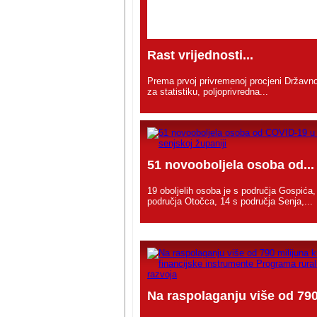
Rast vrijednosti...
Prema prvoj privremenoj procjeni Državn
za statistiku, poljoprivredna...
51 novooboljela osoba od...
19 oboljelih osoba je s područja Gospića,
područja Otočca, 14 s područja Senja,...
Na raspolaganju više od 790.