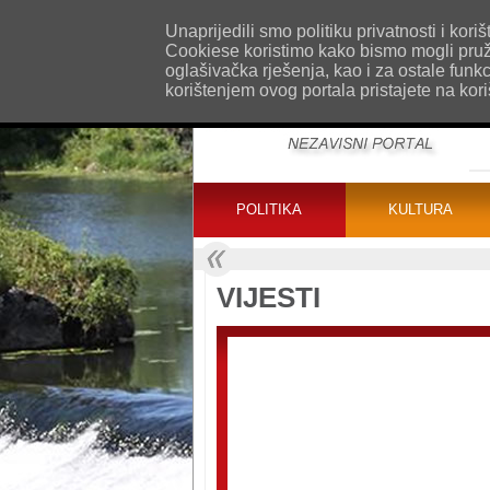
O nama
Kontakt
Oglašavanje
Impr
Unaprijedili smo politiku privatnosti i ko
Cookiese koristimo kako bismo mogli pružat
oglašivačka rješenja, kao i za ostale funk
korištenjem ovog portala pristajete na kor
POLITIKA
KULTURA
VIJESTI