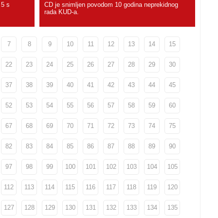
 5 s
CD je snimljen povodom 10 godina neprekidnog
rada KUD-a.
7
8
9
10
11
12
13
14
15
22
23
24
25
26
27
28
29
30
37
38
39
40
41
42
43
44
45
52
53
54
55
56
57
58
59
60
67
68
69
70
71
72
73
74
75
82
83
84
85
86
87
88
89
90
97
98
99
100
101
102
103
104
105
112
113
114
115
116
117
118
119
120
127
128
129
130
131
132
133
134
135