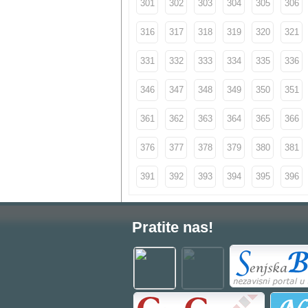
301
302
303
304
305
306
316
317
318
319
320
321
331
332
333
334
335
336
346
347
348
349
350
351
361
362
363
364
365
366
376
377
378
379
380
381
391
392
393
394
395
396
Pratite nas!