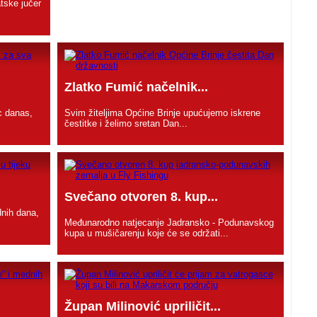
tske jučer
Zlatko Fumić načelnik...
c danas,
Svim žiteljima Općine Brinje upućujemo iskrene
čestitke i želimo sretan Dan...
Svečano otvoren 8. kup...
dnih dana,
Međunarodno natjecanje Jadransko - Podunavskog
kupa u mušičarenju koje će se održati...
Župan Milinović upriličit...