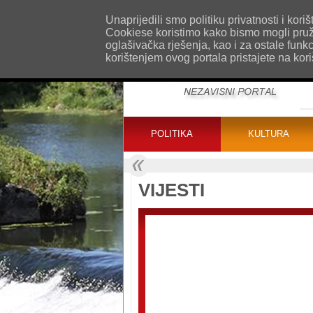
O nama
Kontakt
Oglašavanje
Impr
Unaprijedili smo politiku privatnosti i ko
Cookiese koristimo kako bismo mogli pružat
oglašivačka rješenja, kao i za ostale funk
korištenjem ovog portala pristajete na kor
POLITIKA
KULTURA
VIJESTI