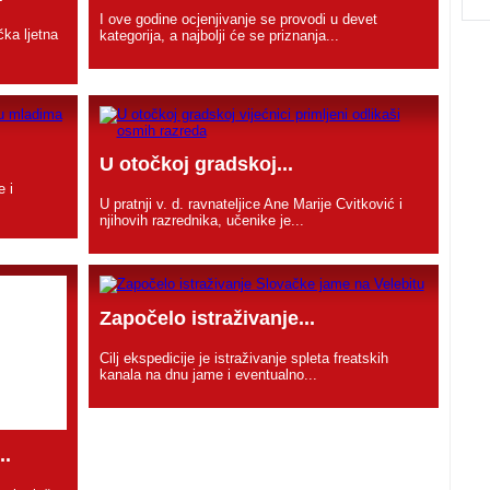
I ove godine ocjenjivanje se provodi u devet
čka ljetna
kategorija, a najbolji će se priznanja...
U otočkoj gradskoj...
e i
U pratnji v. d. ravnateljice Ane Marije Cvitković i
njihovih razrednika, učenike je...
Započelo istraživanje...
Cilj ekspedicije je istraživanje spleta freatskih
kanala na dnu jame i eventualno...
..