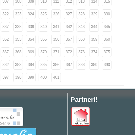
307
308
309
310
311
312
313
314
315
322
323
324
325
326
327
328
329
330
337
338
339
340
341
342
343
344
345
352
353
354
355
356
357
358
359
360
367
368
369
370
371
372
373
374
375
382
383
384
385
386
387
388
389
390
397
398
399
400
401
Partneri!