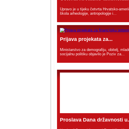
Upravo je u tijeku četvrta Hrvatsko-ameri
škola arheologije, antropologije i...
Prijava projekata za...
Ministarstvo za demografiju, obitelj, mlad
socijalnu politiku objavilo je Poziv za...
Proslava Dana državnosti u.