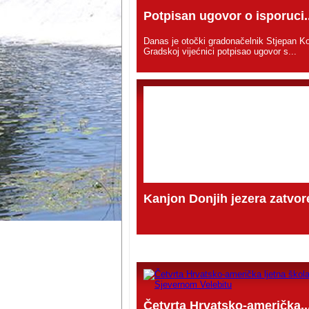
Potpisan ugovor o isporuci..
Danas je otočki gradonačelnik Stjepan Ko
Gradskoj vijećnici potpisao ugovor s...
Kanjon Donjih jezera zatvore
Četvrta Hrvatsko-američka..