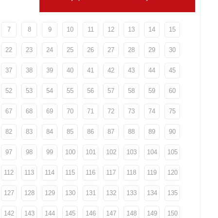
7
8
9
10
11
12
13
14
15
22
23
24
25
26
27
28
29
30
37
38
39
40
41
42
43
44
45
52
53
54
55
56
57
58
59
60
67
68
69
70
71
72
73
74
75
82
83
84
85
86
87
88
89
90
97
98
99
100
101
102
103
104
105
112
113
114
115
116
117
118
119
120
127
128
129
130
131
132
133
134
135
142
143
144
145
146
147
148
149
150