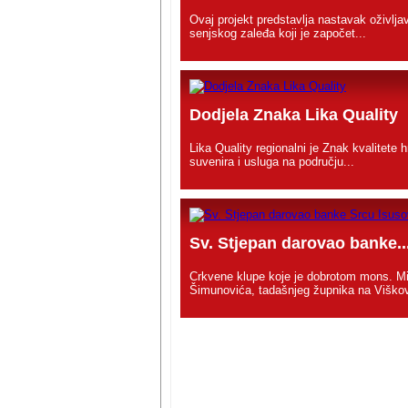
Ovaj projekt predstavlja nastavak oživlja
senjskog zaleđa koji je započet...
Dodjela Znaka Lika Quality
Lika Quality regionalni je Znak kvalitete 
suvenira i usluga na području...
Sv. Stjepan darovao banke..
Crkvene klupe koje je dobrotom mons. M
Šimunovića, tadašnjeg župnika na Viškov