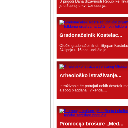
U prigodi Dana državnosti Republike Hrva
je u župnoj crkvi Uznesenja...
Gradonačelnik Kostelac...
Otočki gradonačelnik dr. Stjepan Kostela
24.lipnja u 16 sati upriličio je...
Arheološko istraživanje...
Istraživanje će potrajati nekih desetak ra
a zbog blagdana i vikenda,...
Promocija brošure „Med...