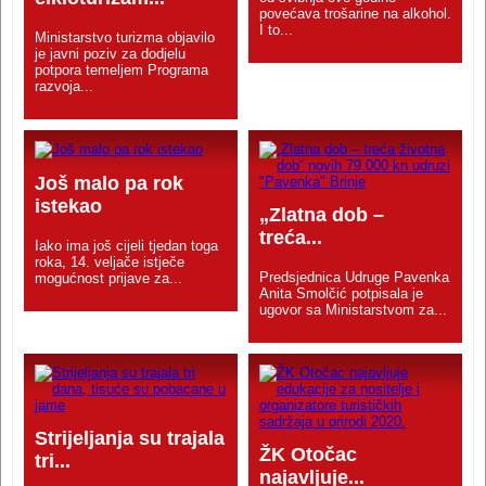
povećava trošarine na alkohol.
I to...
Ministarstvo turizma objavilo
je javni poziv za dodjelu
potpora temeljem Programa
razvoja...
Još malo pa rok
istekao
„Zlatna dob –
treća...
Iako ima još cijeli tjedan toga
roka, 14. veljače istječe
Predsjednica Udruge Pavenka
mogućnost prijave za...
Anita Smolčić potpisala je
ugovor sa Ministarstvom za...
Strijeljanja su trajala
ŽK Otočac
tri...
najavljuje...