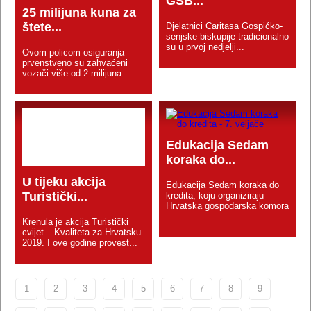
GSB...
25 milijuna kuna za
štete...
Djelatnici Caritasa Gospićko-
senjske biskupije tradicionalno
su u prvoj nedjelji...
Ovom policom osiguranja
prvenstveno su zahvaćeni
vozači više od 2 milijuna...
Edukacija Sedam
koraka do...
U tijeku akcija
Edukacija Sedam koraka do
Turistički...
kredita, koju organiziraju
Hrvatska gospodarska komora
–...
Krenula je akcija Turistički
cvijet – Kvaliteta za Hrvatsku
2019. I ove godine provest...
1
2
3
4
5
6
7
8
9