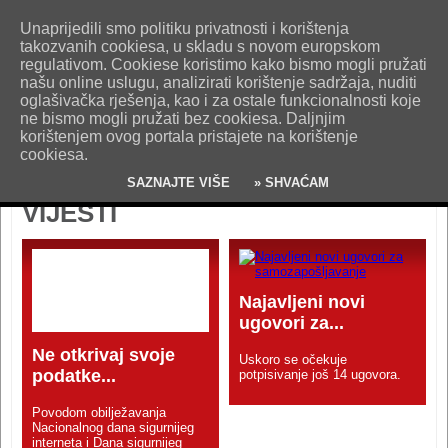
O nama
Kontakt
Oglašavanje
Impresum
Uvjeti korištenja
Unaprijedili smo politiku privatnosti i korištenja
Pošaljite nam vijest!
takozvanih cookiesa, u skladu s novom europskom
regulativom. Cookiese koristimo kako bismo mogli pružati
našu online uslugu, analizirati korištenje sadržaja, nuditi
oglašivačka rješenja, kao i za ostale funkcionalnosti koje
ne bismo mogli pružati bez cookiesa. Daljnjim
korištenjem ovog portala pristajete na korištenje
cookiesa.
SAZNAJTE VIŠE
» SHVAĆAM
VIJESTI
Najavljeni novi
ugovori za...
Ne otkrivaj svoje
Uskoro se očekuje
podatke...
potpisivanje još 14 ugovora.
Povodom obilježavanja
Nacionalnog dana sigurnijeg
interneta i Dana sigurnijeg