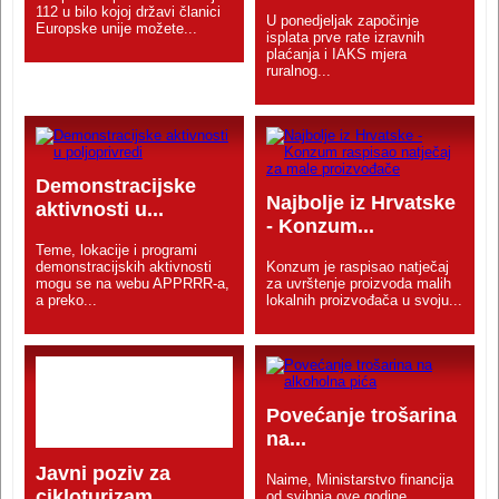
112 u bilo kojoj državi članici
U ponedjeljak započinje
Europske unije možete...
isplata prve rate izravnih
plaćanja i IAKS mjera
ruralnog...
Demonstracijske
Najbolje iz Hrvatske
aktivnosti u...
- Konzum...
Teme, lokacije i programi
demonstracijskih aktivnosti
Konzum je raspisao natječaj
mogu se na webu APPRRR-a,
za uvrštenje proizvoda malih
a preko...
lokalnih proizvođača u svoju...
Povećanje trošarina
na...
Javni poziv za
Naime, Ministarstvo financija
cikloturizam...
od svibnja ove godine