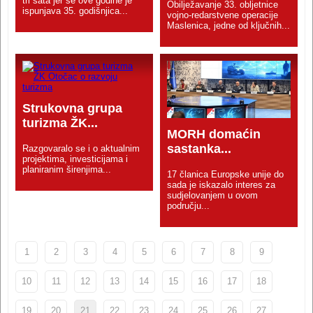
tri sata jer se ove godine je
Obilježavanje 33. obljetnice
ispunjava 35. godišnjica...
vojno-redarstvene operacije
Maslenica, jedne od ključnih...
Strukovna grupa
turizma ŽK...
MORH domaćin
sastanka...
Razgovaralo se i o aktualnim
projektima, investicijama i
planiranim širenjima...
17 članica Europske unije do
sada je iskazalo interes za
sudjelovanjem u ovom
području...
1
2
3
4
5
6
7
8
9
10
11
12
13
14
15
16
17
18
19
20
21
22
23
24
25
26
27