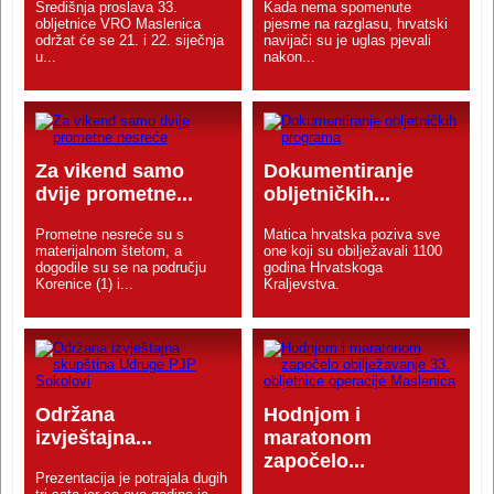
Središnja proslava 33.
Kada nema spomenute
obljetnice VRO Maslenica
pjesme na razglasu, hrvatski
održat će se 21. i 22. siječnja
navijači su je uglas pjevali
u...
nakon...
Za vikend samo
Dokumentiranje
dvije prometne...
obljetničkih...
Prometne nesreće su s
Matica hrvatska poziva sve
materijalnom štetom, a
one koji su obilježavali 1100
dogodile su se na području
godina Hrvatskoga
Korenice (1) i...
Kraljevstva.
Održana
Hodnjom i
izvještajna...
maratonom
započelo...
Prezentacija je potrajala dugih