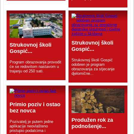
Strukovnoj školi
Strukovnoj školi
Gospić...
Gospić...
Strukovnoj školi Gospić
Program obrazovanja provodit
odobren je program
će se redovitom nastavom u
obrazovanja za stjecanje
trajanju od 250 sati.
djelomične...
Primio poziv i ostao
bez novca
Produžen rok za
Pozivatelj je putem jedne
podnošenje...
aplikacije neovlašteno
pristupio podatcima i