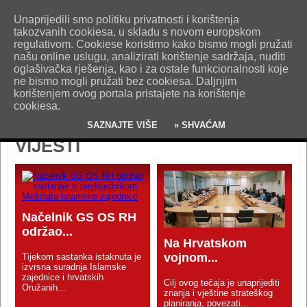
O nama
Kontakt
Oglašavanje
Impresum
Uvjeti korištenja
Unaprijedili smo politiku privatnosti i korištenja
Pošaljite nam vijest!
takozvanih cookiesa, u skladu s novom europskom
regulativom. Cookiese koristimo kako bismo mogli pružati
našu online uslugu, analizirati korištenje sadržaja, nuditi
oglašivačka rješenja, kao i za ostale funkcionalnosti koje
ne bismo mogli pružati bez cookiesa. Daljnjim
korištenjem ovog portala pristajete na korištenje
cookiesa.
SAZNAJTE VIŠE
» SHVAĆAM
VIJESTI
Načelnik GS OS RH
održao...
Na Hrvatskom
vojnom...
Tijekom sastanka istaknuta je
izvrsna suradnja Islamske
zajednice i hrvatskih
Cilj ovog tečaja je unaprijediti
Oružanih...
znanja i vještine strateškog
planiranja, povezati...