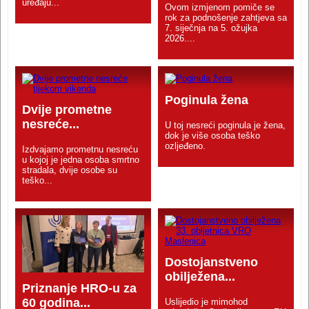
uređaju...
Ovom izmjenom pomiče se
rok za podnošenje zahtjeva sa
7. siječnja na 5. ožujka
2026....
Poginula žena
Dvije prometne
nesreće...
U toj nesreći poginula je žena,
dok je više osoba teško
ozljeđeno.
Izdvajamo prometnu nesreću
u kojoj je jedna osoba smrtno
stradala, dvije osobe su
teško...
Dostojanstveno
obilježena...
Priznanje HRO-u za
60 godina...
Uslijedio je mimohod