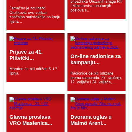
pripadnika Oružanih snaga RH
i Ministarstva unutarnjih
Jamačno je novinarki
poslova s...
Orešković ovo velika i
značajna satisfakcija na kraju
njena...
Prijave za 41.
On-line radionice za
Plitvički...
kampanju...
Maraton će biti održan 6. i 7.
lipnja.
Radionice će biti održane
prema rasporedu: 27. siječnja,
12. veljače i 24. veljače,...
Glavna proslava
Dvorana uglas u
VRO Maslenica...
Malmö Areni...