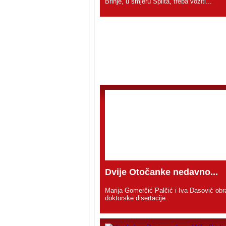
Brinje, u smjeru Splita, treba voziti...
Dvije Otočanke nedavno...
Marija Gomerčić Palčić i Iva Dasović obr
doktorske disertacije.