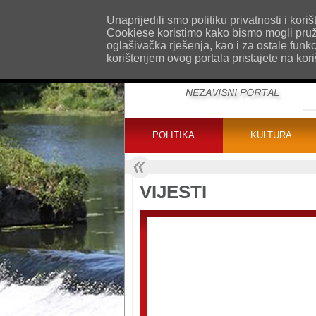
O nama
Kontakt
Oglašavanje
Impr
Unaprijedili smo politiku privatnosti i ko
Cookiese koristimo kako bismo mogli pružat
oglašivačka rješenja, kao i za ostale funk
korištenjem ovog portala pristajete na kor
POLITIKA
KULTURA
VIJESTI