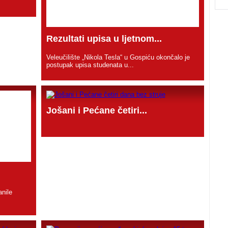
Rezultati upisa u ljetnom...
Veleučilište „Nikola Tesla“ u Gospiću okončalo je
postupak upisa studenata u...
Jošani i Pećane četiri...
anile