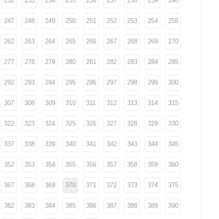
232
233
234
235
236
237
238
239
240
247
248
249
250
251
252
253
254
255
262
263
264
265
266
267
268
269
270
277
278
279
280
281
282
283
284
285
292
293
294
295
296
297
298
299
300
307
308
309
310
311
312
313
314
315
322
323
324
325
326
327
328
329
330
337
338
339
340
341
342
343
344
345
352
353
354
355
356
357
358
359
360
367
368
369
370
371
372
373
374
375
382
383
384
385
386
387
388
389
390