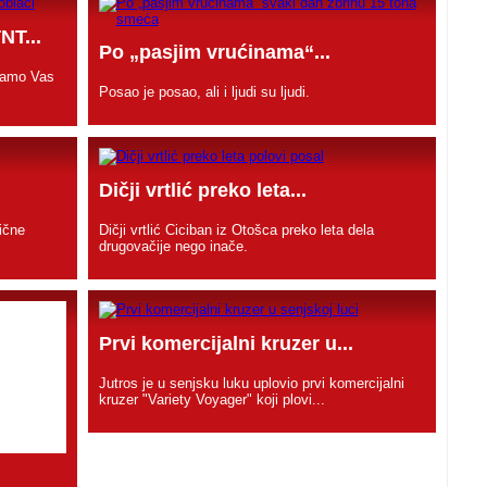
NT...
Po „pasjim vrućinama“...
ivamo Vas
Posao je posao, ali i ljudi su ljudi.
Dičji vrtlić preko leta...
ične
Dičji vrtlić Ciciban iz Otošca preko leta dela
drugovačije nego inače.
Prvi komercijalni kruzer u...
Jutros je u senjsku luku uplovio prvi komercijalni
kruzer "Variety Voyager" koji plovi...