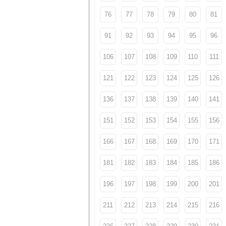
76
77
78
79
80
81
91
92
93
94
95
96
106
107
108
109
110
111
121
122
123
124
125
126
136
137
138
139
140
141
151
152
153
154
155
156
166
167
168
169
170
171
181
182
183
184
185
186
196
197
198
199
200
201
211
212
213
214
215
216