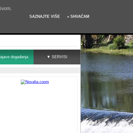
tivom.
SAZNAJTE VIŠE
» SHVAĆAM
ajave događanja
▼ SERVISI