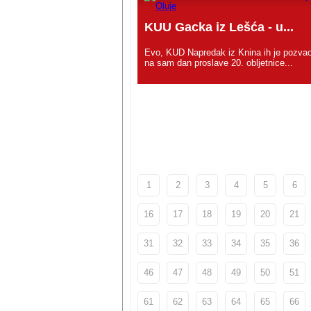
KUU Gacka iz Lešća - u...
Evo, KUD Napredak iz Knina ih je pozvao
na sam dan proslave 20. obljetnice...
1
2
3
4
5
6
16
17
18
19
20
21
31
32
33
34
35
36
46
47
48
49
50
51
61
62
63
64
65
66