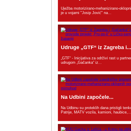
Uježba motorizirano-mehanizirano-oklopni
je u vojarni "Josip Jović" na...
Udruge „GTF“ iz Zagreba i..
„GTF“ - Inicijativa za održivi rast u partne
udrugom „Gačanka“ iz...
Na Udbini započele...
Na Udbinu su proteklih dana pristigli tenk
Patrije, MATV vozila, kamioni, haubice,..