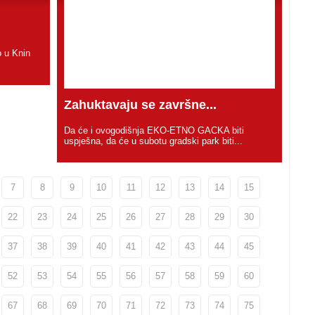
 u Knin
Zahuktavaju se završne...
Da će i ovogodišnja EKO-ETNO GACKA biti
uspješna, da će u subotu gradski park biti...
7
8
9
10
11
12
13
14
15
22
23
24
25
26
27
28
29
30
37
38
39
40
41
42
43
44
45
52
53
54
55
56
57
58
59
60
67
68
69
70
71
72
73
74
75