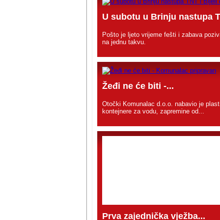
U subotu u Brinju nastupa T
Pošto je ljeto vrijeme fešti i zabava poz
na jednu takvu.
Žeđi ne će biti -...
Otočki Komunalac d.o.o. nabavio je plast
kontejnere za vodu, zapremine od...
Prva zajednička vježba...