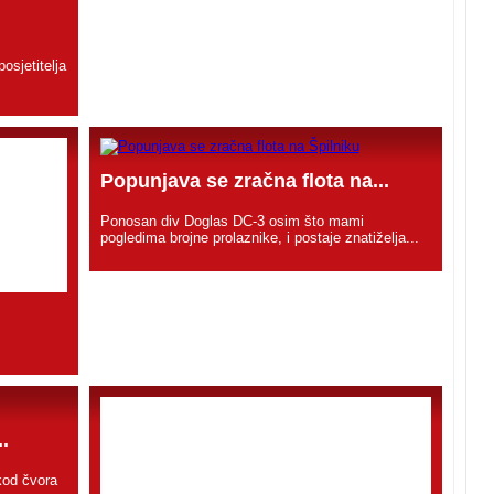
posjetitelja
Popunjava se zračna flota na...
Ponosan div Doglas DC-3 osim što mami
pogledima brojne prolaznike, i postaje znatiželja...
.
kod čvora