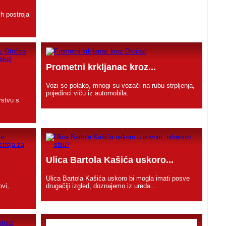
h postroja
Prometni krkljanac kroz...
.
Vozi se polako, mnogi su vozači na rubu strpljenja,
pojedinci viču iz automobila.
rstvu s
Ulica Bartola Kašića uskoro...
Ulica Bartola Kašića uskoro bi mogla imati posve
ovi,
drugačiji izgled, doznajemo iz ureda...
.