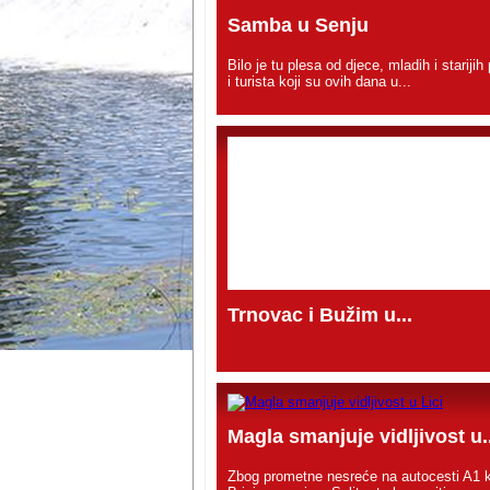
Samba u Senju
Bilo je tu plesa od djece, mladih i starijih 
i turista koji su ovih dana u...
Trnovac i Bužim u...
Magla smanjuje vidljivost u..
Zbog prometne nesreće na autocesti A1 