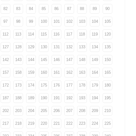
82
83
84
85
86
87
88
89
90
97
98
99
100
101
102
103
104
105
112
113
114
115
116
117
118
119
120
127
128
129
130
131
132
133
134
135
142
143
144
145
146
147
148
149
150
157
158
159
160
161
162
163
164
165
172
173
174
175
176
177
178
179
180
187
188
189
190
191
192
193
194
195
202
203
204
205
206
207
208
209
210
217
218
219
220
221
222
223
224
225