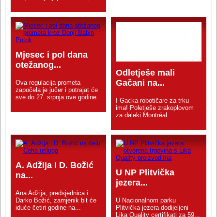
Mjesec i pol dana
otežanog...
Odletješe mali
Gačani na...
Ova regulacija prometa
započela je jučer i potrajat će
sve do 27. srpnja ove godine.
I Gacka robotičare za trku
ima! Poletješe zrakoplovom
za daleki Montréal.
A. Adžija i D. Božić
U NP Plitvička
na...
jezera...
Ana Adžija, predsjednica i
Darko Božić, zamjenik bit će
U Nacionalnom parku
iduće četiri godine na...
Plitvička jezera dodijeljeni
Lika Quality certifikati za 59...