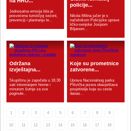
na HRO...
policije...
Jednosatna emisija bila je
posvećena turističjoj sezoni,
Nikola Milina jučer je s
prevenciji i planiranju te...
načelnikom Policijske uprave
ličko-senjske Josipom
Biljanom...
Održana
Koje su prometnice
Izvještajna...
zatvorene...
Skupštinu je započela u 18,30
Uprava Nacionalnog parka
sati intoniranjem himne i
Plitvička jezera obavještava
minutom šutnje za sve
posjetitelje koje su ceste
poginule...
danas...
1
2
3
4
5
6
7
8
9
10
11
12
13
14
15
16
17
18