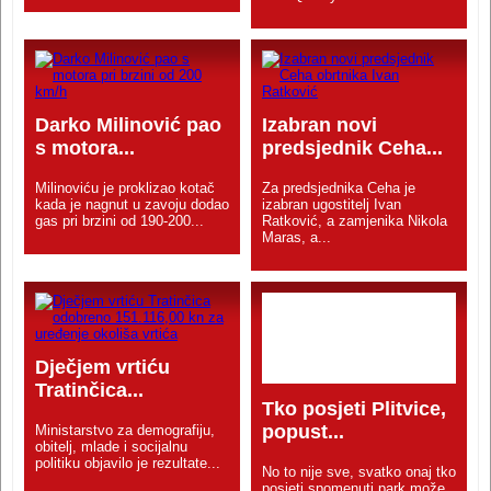
Darko Milinović pao
Izabran novi
s motora...
predsjednik Ceha...
Milinoviću je proklizao kotač
Za predsjednika Ceha je
kada je nagnut u zavoju dodao
izabran ugostitelj Ivan
gas pri brzini od 190-200...
Ratković, a zamjenika Nikola
Maras, a...
Dječjem vrtiću
Tratinčica...
Tko posjeti Plitvice,
popust...
Ministarstvo za demografiju,
obitelj, mlade i socijalnu
politiku objavilo je rezultate...
No to nije sve, svatko onaj tko
posjeti spomenuti park može