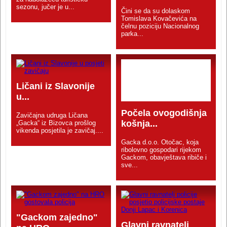
sezonu, jučer je u...
Čini se da su dolaskom
Tomislava Kovačevića na
čelnu poziciju Nacionalnog
parka...
Ličani iz Slavonije
u...
Počela ovogodišnja
Zavičajna udruga Ličana
košnja...
„Gacka“ iz Bizovca prošlog
vikenda posjetila je zavičaj....
Gacka d.o.o. Otočac, koja
ribolovno gospodari rijekom
Gackom, obavještava ribiče i
sve...
"Gackom zajedno"
Glavni ravnatelj