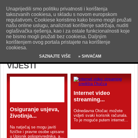
O nama
Kontakt
Oglašavanje
Impresum
Uvjeti korištenja
Unaprijedili smo politiku privatnosti i korištenja
Pošaljite nam vijest!
takozvanih cookiesa, u skladu s novom europskom
regulativom. Cookiese koristimo kako bismo mogli pružati
našu online uslugu, analizirati korištenje sadržaja, nuditi
oglašivačka rješenja, kao i za ostale funkcionalnosti koje
ne bismo mogli pružati bez cookiesa. Daljnjim
korištenjem ovog portala pristajete na korištenje
cookiesa.
SAZNAJTE VIŠE
» SHVAĆAM
VIJESTI
Internet video
streaming...
Osiguranje usjeva,
Odnedavna Otočac možete
životinja...
vidjeti svaki korisnik računala.
To je moguće putem internet...
Na natječaj se mogu javiti
fizičke i pravne osobe upisane
u Upisnik poljoprivrednika, a...