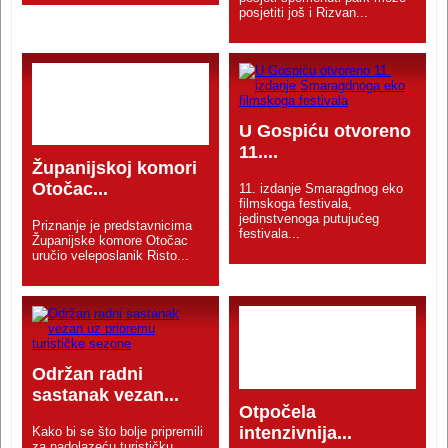
posjetiti još i Rizvan...
U Gospiću otvoreno
11....
Županijskoj komori
Otočac...
11. izdanje Smaragdnog eko
filmskoga festivala,
jedinstvenoga putujućeg
Priznanje je predstavnicima
festivala...
Županijske komore Otočac
uručio veleposlanik Risto...
Održan radni
sastanak vezan...
Otpočela
intenzivnija...
Kako bi se što bolje pripremili
za nadolazeću turističku