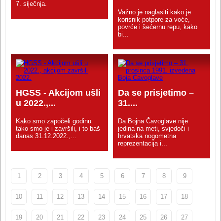
7. siječnja.
Važno je naglasiti kako je
korisnik potpore za voće,
povrće i šećernu repu, kako
bi...
HGSS - Akcijom ušli
Da se prisjetimo –
u 2022.,...
31....
Kako smo započeli godinu
Da Bojna Čavoglave nije
tako smo je i završili, i to baš
jedina na meti, svjedoči i
danas 31.12.2022.,...
hrvatska nogometna
reprezentacija i...
1
2
3
4
5
6
7
8
9
10
11
12
13
14
15
16
17
18
19
20
21
22
23
24
25
26
27