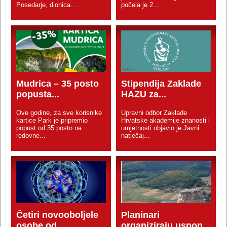
Posedarje, dionica...
počela je 2....
Mudrica – 35 posto
Stipendija Zaklade
popusta...
HAZU za...
Ove godine, za sve korisnike
Upravni odbor Zaklade
kartice Park je pripremio
Hrvatske akademije znanosti i
popust od 35 posto na
umjetnosti objavio je Javni
redovne...
natječaj...
Četiri novooboljele
Planinari
osobe od...
organiziraju uspon...