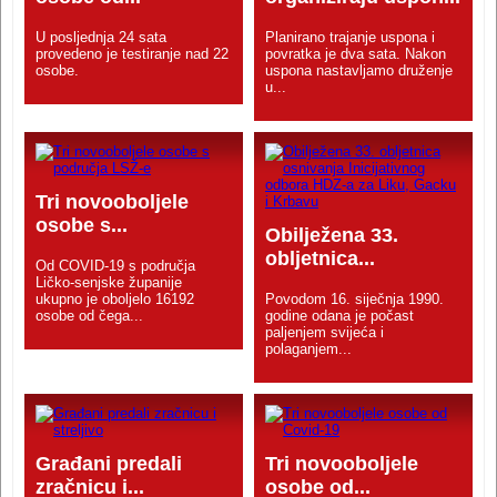
U posljednja 24 sata
Planirano trajanje uspona i
provedeno je testiranje nad 22
povratka je dva sata. Nakon
osobe.
uspona nastavljamo druženje
u...
Tri novooboljele
osobe s...
Obilježena 33.
obljetnica...
Od COVID-19 s područja
Ličko-senjske županije
ukupno je oboljelo 16192
Povodom 16. siječnja 1990.
osobe od čega...
godine odana je počast
paljenjem svijeća i
polaganjem...
Građani predali
Tri novooboljele
zračnicu i...
osobe od...