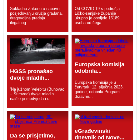
Sukladno Zakonu o nabavi i
Od COVID-19 s područja
posjedovanju oružja građana,
Ličko-senjske županije
dragovoljna predaja
ukupno je oboljelo 16189
ilegalnog...
osoba od čega...
Europska komisija
odobrila...
HGSS pronašao
dvoje mladih...
Europska komisija je u
četvrtak, 12. siječnja 2023.
‘Na južnom Velebitu (Bunovac
godine, odobrila Program
– Štirovac) dvoje mladih
državne...
naišlo je medvjeda i u...
eGrađevinski
Da se prisjetimo,
dnevnik od Nove...