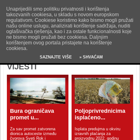
O nama
Kontakt
Oglašavanje
Impresum
Uvjeti korištenja
Unaprijedili smo politiku privatnosti i korištenja
Pošaljite nam vijest!
takozvanih cookiesa, u skladu s novom europskom
regulativom. Cookiese koristimo kako bismo mogli pružati
našu online uslugu, analizirati korištenje sadržaja, nuditi
oglašivačka rješenja, kao i za ostale funkcionalnosti koje
ne bismo mogli pružati bez cookiesa. Daljnjim
korištenjem ovog portala pristajete na korištenje
cookiesa.
SAZNAJTE VIŠE
» SHVAĆAM
VIJESTI
Bura ograničava
Poljoprivrednicima
promet u...
isplaćeno...
Za sav promet zatvorena
Isplata predujma u okviru
dionica autoceste između
izravnih plaćanja za
čvorova Sveti Rok i
proizvodnu 2022. godinu