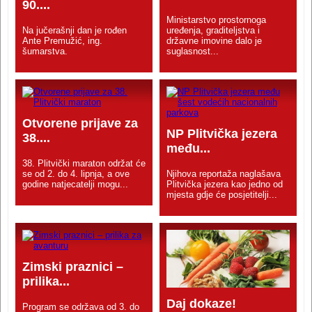
90....
Ministarstvo prostornoga
Na jučerašnji dan je rođen
uređenja, graditeljstva i
Ante Premužić, ing.
državne imovine dalo je
šumarstva.
suglasnost...
Otvorene prijave za
NP Plitvička jezera
38....
među...
38. Plitvički maraton održat će
se od 2. do 4. lipnja, a ove
Njihova reportaža naglašava
godine natjecatelji mogu...
Plitvička jezera kao jedno od
mjesta gdje će posjetitelji...
Zimski praznici –
prilika...
Daj dokaze!
Program se održava od 3. do