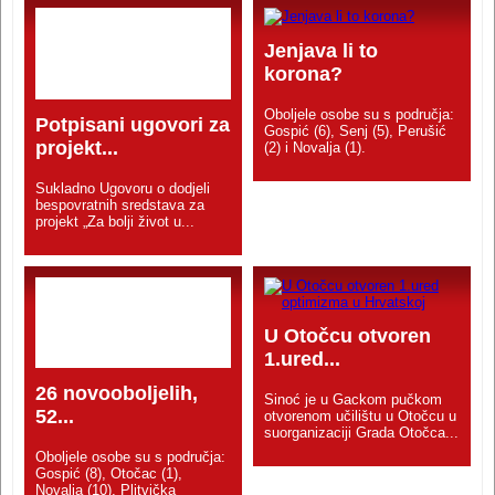
Jenjava li to
korona?
Oboljele osobe su s područja:
Potpisani ugovori za
Gospić (6), Senj (5), Perušić
projekt...
(2) i Novalja (1).
Sukladno Ugovoru o dodjeli
bespovratnih sredstava za
projekt „Za bolji život u...
U Otočcu otvoren
1.ured...
26 novooboljelih,
Sinoć je u Gackom pučkom
52...
otvorenom učilištu u Otočcu u
suorganizaciji Grada Otočca...
Oboljele osobe su s područja:
Gospić (8), Otočac (1),
Novalja (10), Plitvička