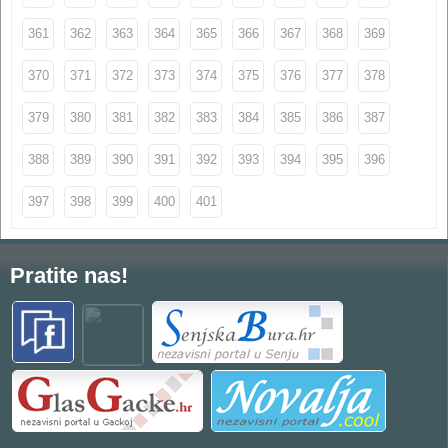
361
362
363
364
365
366
367
368
369
370
371
372
373
374
375
376
377
378
379
380
381
382
383
384
385
386
387
388
389
390
391
392
393
394
395
396
397
398
399
400
401
Pratite nas!