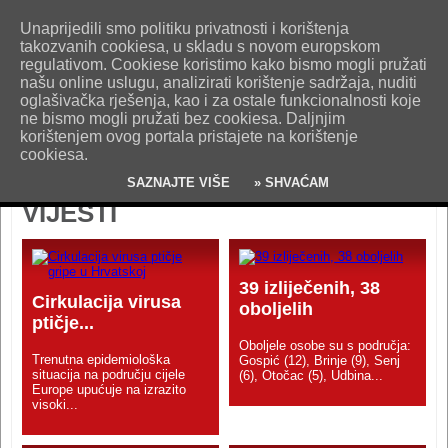
O nama
Kontakt
Oglašavanje
Impresum
Uvjeti korištenja
Unaprijedili smo politiku privatnosti i korištenja
Pošaljite nam vijest!
takozvanih cookiesa, u skladu s novom europskom
regulativom. Cookiese koristimo kako bismo mogli pružati
našu online uslugu, analizirati korištenje sadržaja, nuditi
oglašivačka rješenja, kao i za ostale funkcionalnosti koje
ne bismo mogli pružati bez cookiesa. Daljnjim
korištenjem ovog portala pristajete na korištenje
cookiesa.
SAZNAJTE VIŠE
» SHVAĆAM
VIJESTI
39 izliječenih, 38
Cirkulacija virusa
oboljelih
ptičje...
Oboljele osobe su s područja:
Trenutna epidemiološka
Gospić (12), Brinje (9), Senj
situacija na području cijele
(6), Otočac (5), Udbina...
Europe upućuje na izrazito
visoki...