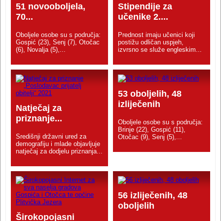
51 novooboljela,
Stipendije za
70...
učenike 2....
Oboljele osobe su s područja:
Prednost imaju učenici koji
Gospić (23), Senj (7), Otočac
postižu odličan uspjeh,
(6), Novalja (5),...
izvrsno se služe engleskim...
53 oboljelih, 48
izliječenih
Natječaj za
priznanje...
Oboljele osobe su s područja:
Brinje (22), Gospić (11),
Središnji državni ured za
Otočac (9), Senj (5),...
demografiju i mlade objavljuje
natječaj za dodjelu priznanja...
56 izliječenih, 48
oboljelih
Širokopojasni