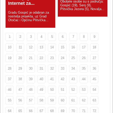
Oboljele osobe su s područja:
Internet za...
Gospić (19), Senj (9),
Plitvička Jezera (5), Novalja...
Gradu Gospić je odabran za
nositelja projekta, uz Grad
Otočac i Općinu Plitvička...
1
2
3
4
5
6
7
8
9
10
11
12
13
14
15
16
17
18
19
20
21
22
23
24
25
26
27
28
29
30
31
32
33
34
35
36
37
38
39
40
41
42
43
44
45
46
47
48
49
50
51
52
53
54
55
56
57
58
59
60
61
62
63
64
65
66
67
68
69
70
71
72