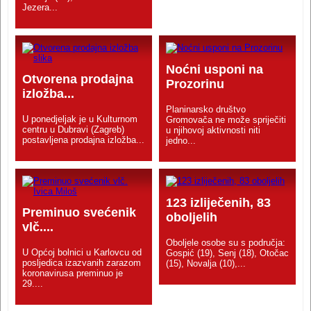
Jezera...
Noćni usponi na
Otvorena prodajna
Prozorinu
izložba...
Planinarsko društvo
U ponedjeljak je u Kulturnom
Gromovača ne može spriječiti
centru u Dubravi (Zagreb)
u njihovoj aktivnosti niti
postavljena prodajna izložba...
jedno...
123 izliječenih, 83
Preminuo svećenik
oboljelih
vlč....
Oboljele osobe su s područja:
U Općoj bolnici u Karlovcu od
Gospić (19), Senj (18), Otočac
posljedica izazvanih zarazom
(15), Novalja (10),...
koronavirusa preminuo je
29....