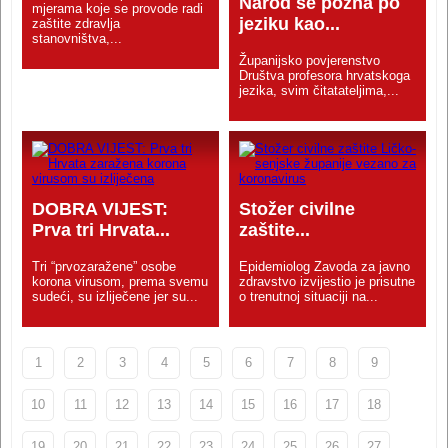
Narod se pozna po
mjerama koje se provode radi
jeziku kao...
zaštite zdravlja
stanovništva,...
Županijsko povjerenstvo
Društva profesora hrvatskoga
jezika, svim čitatateljima,...
DOBRA VIJEST:
Stožer civilne
Prva tri Hrvata...
zaštite...
Tri “prvozaražene” osobe
Epidemiolog Zavoda za javno
korona virusom, prema svemu
zdravstvo izvijestio je prisutne
sudeći, su izliječene jer su...
o trenutnoj situaciji na...
1
2
3
4
5
6
7
8
9
10
11
12
13
14
15
16
17
18
19
20
21
22
23
24
25
26
27