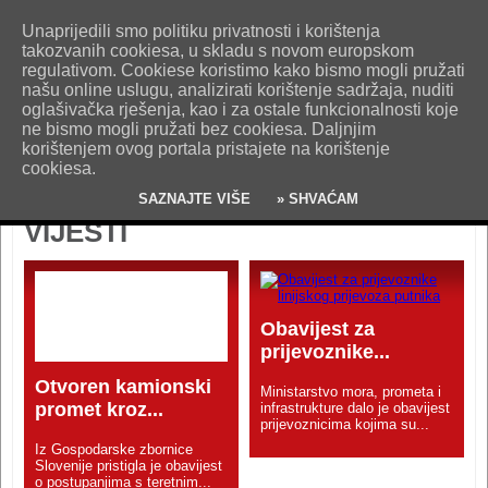
O nama
Kontakt
Oglašavanje
Impresum
Uvjeti korištenja
Unaprijedili smo politiku privatnosti i korištenja
Pošaljite nam vijest!
takozvanih cookiesa, u skladu s novom europskom
regulativom. Cookiese koristimo kako bismo mogli pružati
našu online uslugu, analizirati korištenje sadržaja, nuditi
oglašivačka rješenja, kao i za ostale funkcionalnosti koje
ne bismo mogli pružati bez cookiesa. Daljnjim
korištenjem ovog portala pristajete na korištenje
cookiesa.
SAZNAJTE VIŠE
» SHVAĆAM
VIJESTI
Obavijest za
prijevoznike...
Otvoren kamionski
Ministarstvo mora, prometa i
promet kroz...
infrastrukture dalo je obavijest
prijevoznicima kojima su...
Iz Gospodarske zbornice
Slovenije pristigla je obavijest
o postupanjima s teretnim...