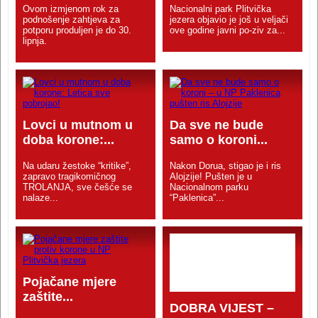
Ovom izmjenom rok za
Nacionalni park Plitvička
podnošenje zahtjeva za
jezera objavio je još u veljači
potporu produljen je do 30.
ove godine javni po-ziv za...
lipnja.
Lovci u mutnom u
Da sve ne bude
doba korone:...
samo o koroni...
Na udaru žestoke “kritike”,
Nakon Dorua, stigao je i ris
zapravo tragikomičnog
Alojzije! Pušten je u
TROLANJA, sve češće se
Nacionalnom parku
nalaze...
“Paklenica”...
Pojačane mjere
zaštite...
DOBRA VIJEST –