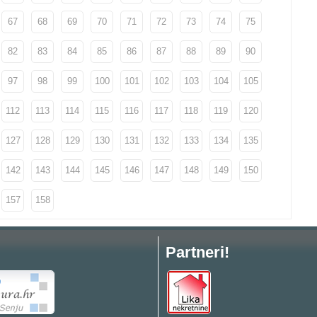
67
68
69
70
71
72
73
74
75
82
83
84
85
86
87
88
89
90
97
98
99
100
101
102
103
104
105
112
113
114
115
116
117
118
119
120
127
128
129
130
131
132
133
134
135
142
143
144
145
146
147
148
149
150
157
158
Partneri!