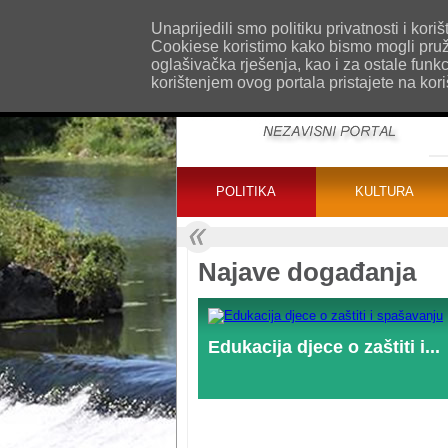
O nama
Kontakt
Oglašavanje
Impr
Unaprijedili smo politiku privatnosti i ko
Cookiese koristimo kako bismo mogli pružat
oglašivačka rješenja, kao i za ostale funk
korištenjem ovog portala pristajete na kor
POLITIKA
KULTURA
Najave događanja
Edukacija djece o zaštiti i...