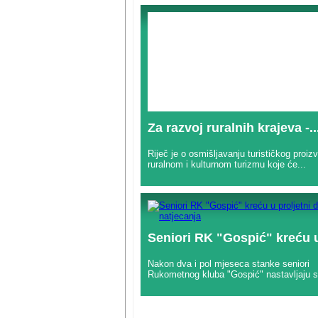
Za razvoj ruralnih krajeva -..
Riječ je o osmišljavanju turističkog proiz
ruralnom i kulturnom turizmu koje će...
Seniori RK "Gospić" kreću u
Nakon dva i pol mjeseca stanke seniori
Rukometnog kluba "Gospić" nastavljaju s.