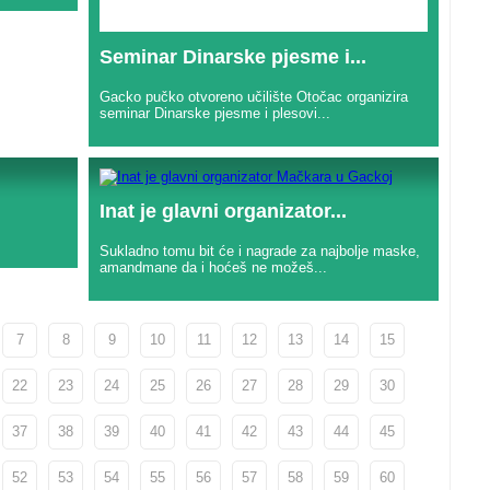
Seminar Dinarske pjesme i...
Gacko pučko otvoreno učilište Otočac organizira
seminar Dinarske pjesme i plesovi...
Inat je glavni organizator...
Sukladno tomu bit će i nagrade za najbolje maske,
amandmane da i hoćeš ne možeš...
7
8
9
10
11
12
13
14
15
22
23
24
25
26
27
28
29
30
37
38
39
40
41
42
43
44
45
52
53
54
55
56
57
58
59
60