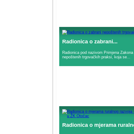
Radionica o zabrani...
Radionica pod nazivom Primjena Zakona 
nepoštenih trgovačkih praksi, koja se...
Radionica o mjerama ruralno