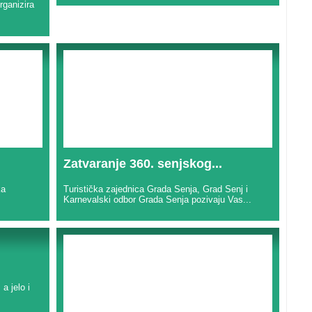
rganizira
Zatvaranje 360. senjskog...
ka
Turistička zajednica Grada Senja, Grad Senj i
Karnevalski odbor Grada Senja pozivaju Vas...
a jelo i