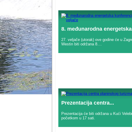
8. međunarodna energetska.
27. veljače (utorak) ove godine će u Zag
Westin biti održana 8....
Prezentacija centra...
Prezentacija će biti održana u Kući Veleb
početkom u 17 sati.