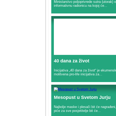
Ministarstvo poljoprivrede sutra (utorak) o
informativnu radionicu na kojoj će...
40 dana za život
Inicijativa „40 dana za život“ je ekumens
molitvena pro-life inicijativa za...
Mesopust u Svetom Jurju
Najbolje maske i plesači bit će nagrađeni, 
piće za sve posjetitelje bit će...