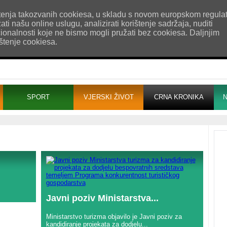
esum
Uvjeti korištenja
Pošaljite nam vijest!
rištenja takozvanih cookiesa, u skladu s novom europskom regula
i našu online uslugu, analizirati korištenje sadržaja, nuditi
cionalnosti koje ne bismo mogli pružati bez cookiesa. Daljnjim
ištenje cookiesa.
SPORT
VJERSKI ŽIVOT
CRNA KRONIKA
N
Javni poziv Ministarstva...
Ministarstvo turizma objavilo je Javni poziv za
kandidiranje projekata za dodjelu...