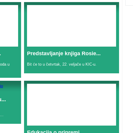
.
Predstavljanje knjiga Rosie...
voda u
Bit će to u četvrtak, 22. veljače u KIC-u.
...
..
Edukacija o pripremi...