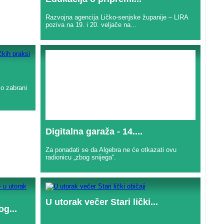
Razvojna agencija Ličko-senjske županije – LIRA
poziva na 19. i 20. veljače na...
o zabrani
Digitalna garaža - 14....
Za ponadati se da Algebra ne će otkazati ovu
radionicu „zbog snijega“.
U utorak večer Stari lički...
g...