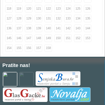
118
119
120
121
122
123
124
125
126
127
128
129
130
131
132
133
134
135
136
137
138
139
140
141
142
143
144
145
146
147
148
149
150
151
152
153
154
155
156
157
158
Pratite nas!