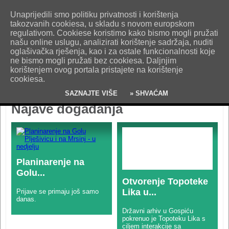
O nama
Kontakt
Oglašavanje
Impresum
Uvjeti korištenja
Unaprijedili smo politiku privatnosti i korištenja
Pošaljite nam vijest!
takozvanih cookiesa, u skladu s novom europskom
regulativom. Cookiese koristimo kako bismo mogli pružati
našu online uslugu, analizirati korištenje sadržaja, nuditi
oglašivačka rješenja, kao i za ostale funkcionalnosti koje
ne bismo mogli pružati bez cookiesa. Daljnjim
korištenjem ovog portala pristajete na korištenje
cookiesa.
SAZNAJTE VIŠE
» SHVAĆAM
Najave događanja
Planinarenje na
Golu...
Otvorenje Topoteke
Lika u...
Prijave se primaju još samo
danas.
Državni arhiv u Gospiću
pokrenuo je Topoteku Lika s
ciljem interakcije sa