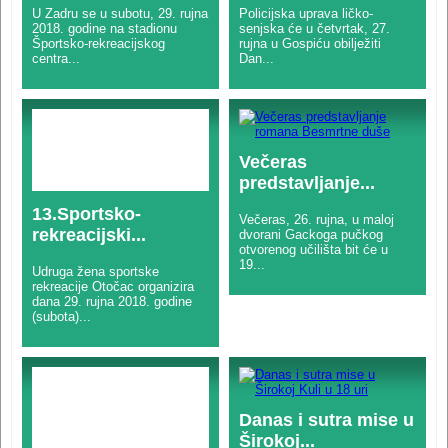
U Zadru se u subotu, 29. rujna
Policijska uprava ličko-
2018. godine na stadionu
senjska će u četvrtak, 27.
Športsko-rekreacijskog
rujna u Gospiću obilježiti
centra...
Dan...
Večeras
predstavljanje...
13.Sportsko-
Večeras, 26. rujna, u maloj
rekreacijski...
dvorani Gackoga pučkog
otvorenog učilišta bit će u
19...
Udruga žena sportske
rekreacije Otočac organizira
dana 29. rujna 2018. godine
(subota)...
Danas i sutra mise u
Širokoj...