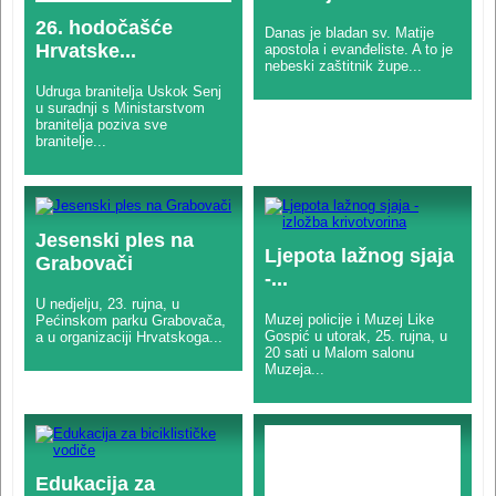
26. hodočašće
Danas je bladan sv. Matije
Hrvatske...
apostola i evanđeliste. A to je
nebeski zaštitnik župe...
Udruga branitelja Uskok Senj
u suradnji s Ministarstvom
branitelja poziva sve
branitelje...
Jesenski ples na
Ljepota lažnog sjaja
Grabovači
-...
U nedjelju, 23. rujna, u
Muzej policije i Muzej Like
Pećinskom parku Grabovača,
Gospić u utorak, 25. rujna, u
a u organizaciji Hrvatskoga...
20 sati u Malom salonu
Muzeja...
Edukacija za