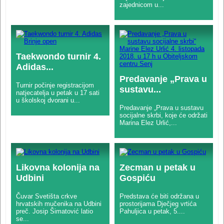
zajednicom u...
Taekwondo turnir 4.
Adidas...
Predavanje „Prava u
Turnir počinje registracijom
sustavu...
natjecatelja u petak u 17 sati
u školskoj dvorani u...
Predavanje „Prava u sustavu
socijalne skrbi, koje će održati
Marina Elez Urlić,...
Likovna kolonija na
Zecman u petak u
Udbini
Gospiću
Čuvar Svetišta crkve
Predstava će biti održana u
hrvatskih mučenika na Udbini
prostorijama Dječjeg vrtića
preč. Josip Šimatović latio
Pahuljica u petak, 5....
se...