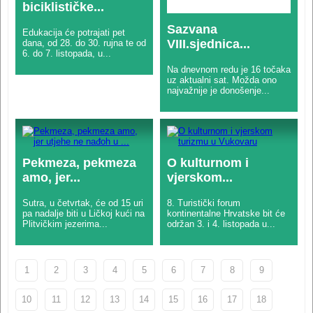
biciklističke...
Sazvana
Edukacija će potrajati pet
VIII.sjednica...
dana, od 28. do 30. rujna te od
6. do 7. listopada, u...
Na dnevnom redu je 16 točaka
uz aktualni sat. Možda ono
najvažnije je donošenje...
Pekmeza, pekmeza
O kulturnom i
amo, jer...
vjerskom...
Sutra, u četvrtak, će od 15 uri
8. Turistički forum
pa nadalje biti u Ličkoj kući na
kontinentalne Hrvatske bit će
Plitvičkim jezerima...
održan 3. i 4. listopada u...
1
2
3
4
5
6
7
8
9
10
11
12
13
14
15
16
17
18