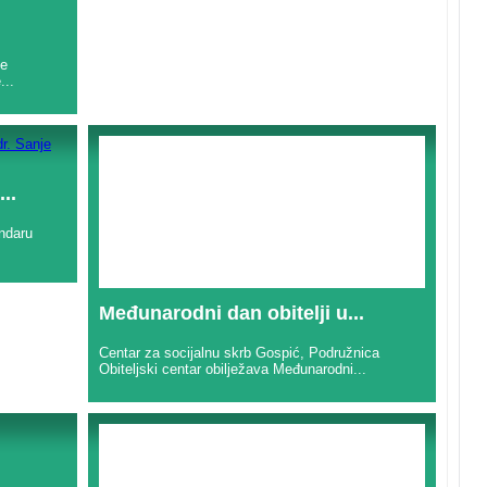
ke
...
..
ndaru
Međunarodni dan obitelji u...
Centar za socijalnu skrb Gospić, Podružnica
Obiteljski centar obilježava Međunarodni...