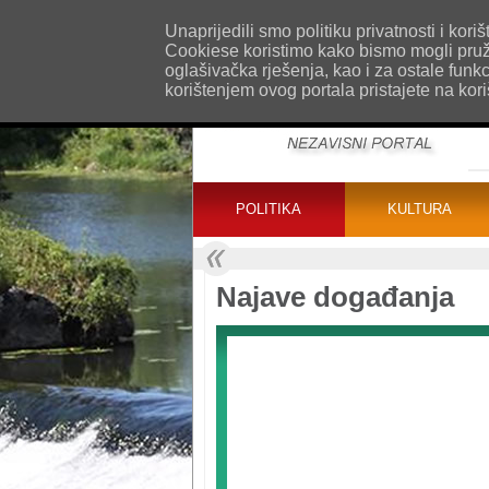
O nama
Kontakt
Oglašavanje
Impr
Unaprijedili smo politiku privatnosti i ko
Cookiese koristimo kako bismo mogli pružat
oglašivačka rješenja, kao i za ostale funk
korištenjem ovog portala pristajete na kor
POLITIKA
KULTURA
Najave događanja