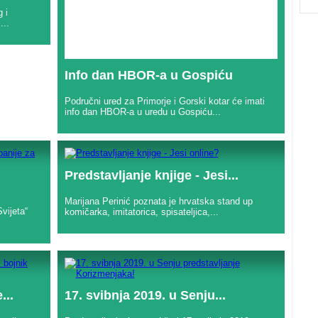
 i
...
Info dan HBOR-a u Gospiću
Područni ured za Primorje i Gorski kotar će imati
info dan HBOR-a u uredu u Gospiću...
Predstavljanje knjige - Jesi...
Marijana Perinić poznata je hrvatska stand up
vijeta“
komičarka, imitatorica, spisateljica,...
...
17. svibnja 2019. u Senju...