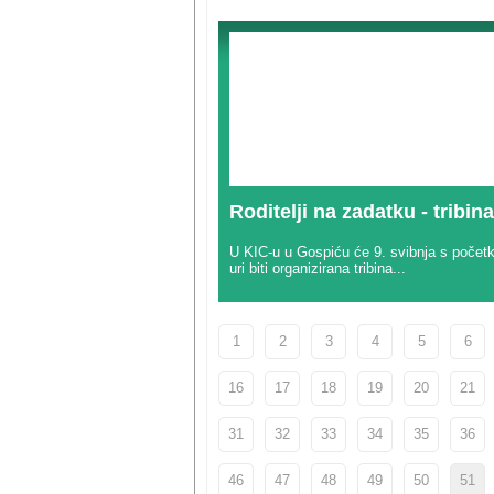
Roditelji na zadatku - tribina
U KIC-u u Gospiću će 9. svibnja s počet
uri biti organizirana tribina...
1
2
3
4
5
6
16
17
18
19
20
21
31
32
33
34
35
36
46
47
48
49
50
51