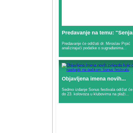
Predavanje na temu: "Senjan
Predavanje će održati dr. Miroslav Prpić
analizirajući podatke o sugrađanima...
Objavljena imena novih...
Sedmo izdanje Sonus festivala održat će
do 23. kolovoza u klubovima na plaži...