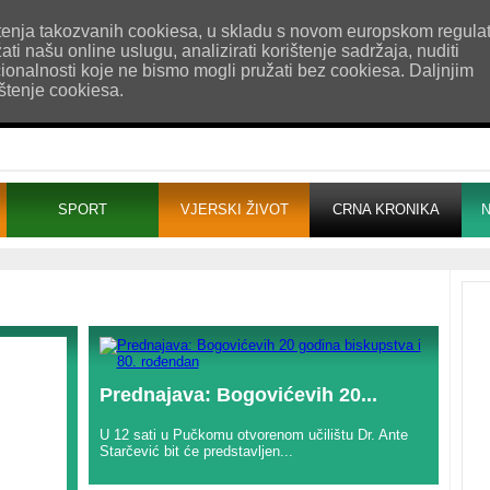
esum
Uvjeti korištenja
Pošaljite nam vijest!
rištenja takozvanih cookiesa, u skladu s novom europskom regula
i našu online uslugu, analizirati korištenje sadržaja, nuditi
cionalnosti koje ne bismo mogli pružati bez cookiesa. Daljnjim
ištenje cookiesa.
SPORT
VJERSKI ŽIVOT
CRNA KRONIKA
N
Prednajava: Bogovićevih 20...
U 12 sati u Pučkomu otvorenom učilištu Dr. Ante
Starčević bit će predstavljen...