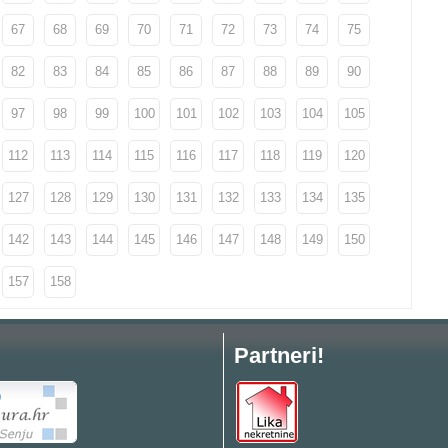
67
68
69
70
71
72
73
74
75
82
83
84
85
86
87
88
89
90
97
98
99
100
101
102
103
104
105
112
113
114
115
116
117
118
119
120
127
128
129
130
131
132
133
134
135
142
143
144
145
146
147
148
149
150
157
158
Partneri!