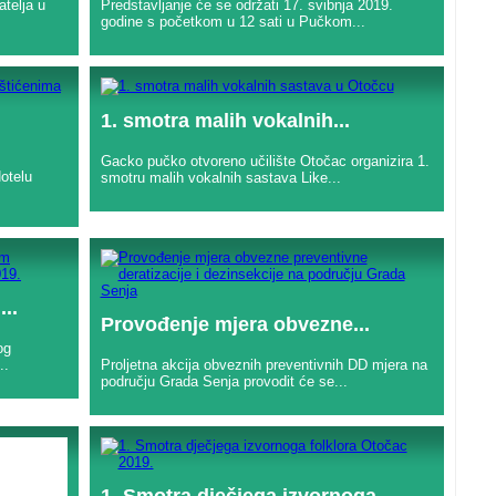
atelja u
Predstavljanje će se održati 17. svibnja 2019.
godine s početkom u 12 sati u Pučkom...
1. smotra malih vokalnih...
Gacko pučko otvoreno učilište Otočac organizira 1.
otelu
smotru malih vokalnih sastava Like...
..
Provođenje mjera obvezne...
og
..
Proljetna akcija obveznih preventivnih DD mjera na
području Grada Senja provodit će se...
1. Smotra dječjega izvornoga...