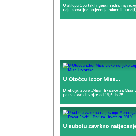
U sklopu Sportskih igara mladih, najvećeg
najmasovnijeg natjecanja mladeži u regiji,
U Otočcu izbor Miss...
Direkcija izbora „Miss Hrvatske za Miss S
poziva sve djevojke od 16,5 do 25...
U subotu završno natjecanje