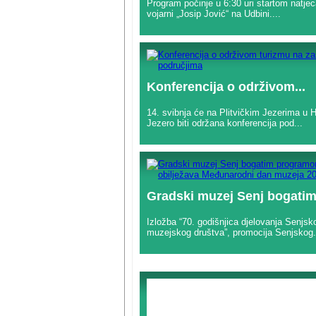
Program počinje u 6:30 uri startom natjec
vojarni „Josip Jović“ na Udbini....
Konferencija o održivom...
14. svibnja će na Plitvičkim Jezerima u H
Jezero biti održana konferencija pod...
Gradski muzej Senj bogatim.
Izložba “70. godišnjica djelovanja Senjsk
muzejskog društva”, promocija Senjskog.