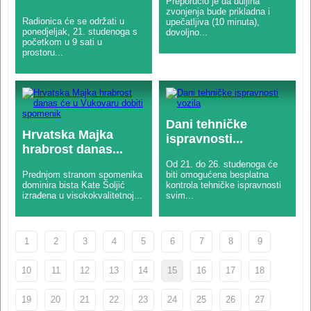
Preporučio je da duljina
zvonjenja bude prikladna i
Radionica će se održati u
upečatljiva (10 minuta),
ponedjeljak, 21. studenoga s
dovoljno...
početkom u 9 sati u
prostoru...
Dani tehničke
Hrvatska Majka
ispravnosti...
hrabrost danas...
Od 21. do 26. studenoga će
Prednjom stranom spomenika
biti omogućena besplatna
dominira bista Kate Šoljić
kontrola tehničke ispravnosti
izrađena u visokokvalitetnoj...
svim...
1
2
3
4
5
6
7
8
9
10
11
12
13
14
15
16
17
18
19
20
21
22
23
24
25
26
27