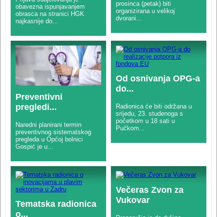
prosinca (petak) biti
obavezna ispunjavanjem
organizirana u velikoj
obrasca na stranici HGK
dvorani...
najkasnije do...
Od osnivanja OPG-a
do...
Preventivni
pregledi...
Radionica će biti održana u
srijedu, 23. studenoga s
početkom u 18 sati u
Naredni planirani termin
Pučkom...
preventivnog sistematskog
pregleda u Općoj bolnici
Gospić je u...
Večeras Zvon za
Vukovar
Tematska radionica
o...