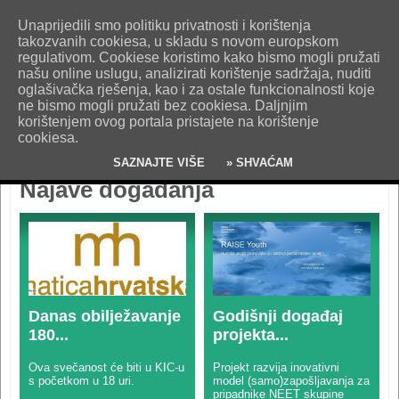
O nama
Kontakt
Oglašavanje
Impresum
Uvjeti korištenja
Unaprijedili smo politiku privatnosti i korištenja
Pošaljite nam vijest!
takozvanih cookiesa, u skladu s novom europskom
regulativom. Cookiese koristimo kako bismo mogli pružati
našu online uslugu, analizirati korištenje sadržaja, nuditi
oglašivačka rješenja, kao i za ostale funkcionalnosti koje
ne bismo mogli pružati bez cookiesa. Daljnjim
korištenjem ovog portala pristajete na korištenje
cookiesa.
SAZNAJTE VIŠE
» SHVAĆAM
Najave događanja
Danas obilježavanje
Godišnji događaj
180...
projekta...
Ova svečanost će biti u KIC-u
Projekt razvija inovativni
s početkom u 18 uri.
model (samo)zapošljavanja za
pripadnike NEET skupine