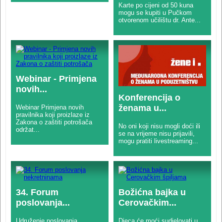
Karte po cijeni od 50 kuna
mogu se kupiti u Pučkom
otvorenom učilištu dr. Ante...
Webinar - Primjena
novih...
Konferencija o
ženama u...
Webinar Primjena novih
pravilnika koji proizlaze iz
Zakona o zaštiti potrošača
No oni koji nisu mogli doći ili
održat...
se na vrijeme nisu prijavili,
mogu pratiti livestreaming...
34. Forum
Božićna bajka u
poslovanja...
Cerovačkim...
Udruženje poslovanja
Djeca će moći sudjelovati u