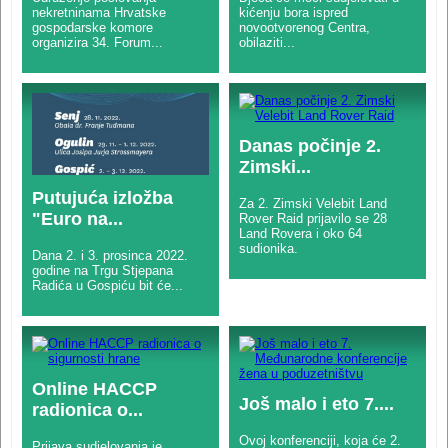
nekretninama Hrvatske
kićenju bora ispred
gospodarske komore
novootvorenog Centra,
organizira 34. Forum...
obilaziti...
Danas počinje 2.
Zimski...
Putujuća izložba
Za 2. Zimski Velebit Land
"Euro na...
Rover Raid prijavilo se 28
Land Rovera i oko 64
sudionika.
Dana 2. i 3. prosinca 2022.
godine na Trgu Stjepana
Radića u Gospiću bit će...
Online HACCP
Još malo i eto 7....
radionica o...
Ovoj konferenciji, koja će 2.
Prijava sudjelovanja je