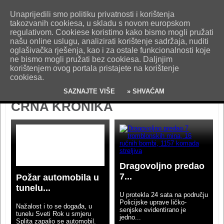
O nama
Kontakt
Oglašavanje
Impresum
Uvjeti korištenja
Unaprijedili smo politiku privatnosti i korištenja
Pošaljite nam vijest!
takozvanih cookiesa, u skladu s novom europskom
regulativom. Cookiese koristimo kako bismo mogli pružati
našu online uslugu, analizirati korištenje sadržaja, nuditi
oglašivačka rješenja, kao i za ostale funkcionalnosti koje
ne bismo mogli pružati bez cookiesa. Daljnjim
korištenjem ovog portala pristajete na korištenje
cookiesa.
SAZNAJTE VIŠE
» SHVAĆAM
CRNA KRONIKA
Dragovoljno predao
7...
Požar automobila u
tunelu...
U protekla 24 sata na području
Policijske uprave ličko-
Nažalost i to se događa, u
senjske evidentirano je
tunelu Sveti Rok u smjeru
jedno...
Splita zapalio se automobil.