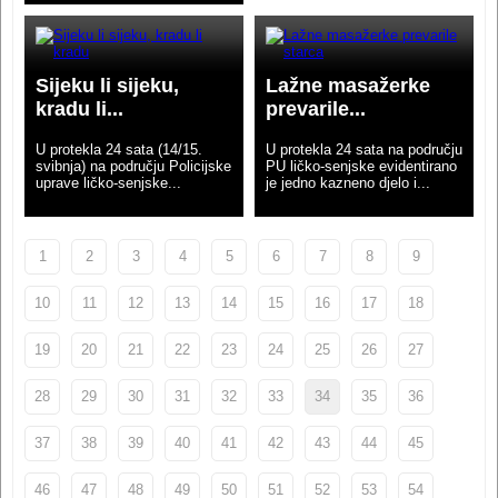
Sijeku li sijeku,
Lažne masažerke
kradu li...
prevarile...
U protekla 24 sata (14/15.
U protekla 24 sata na području
svibnja) na području Policijske
PU ličko-senjske evidentirano
uprave ličko-senjske...
je jedno kazneno djelo i...
1
2
3
4
5
6
7
8
9
10
11
12
13
14
15
16
17
18
19
20
21
22
23
24
25
26
27
28
29
30
31
32
33
34
35
36
37
38
39
40
41
42
43
44
45
46
47
48
49
50
51
52
53
54