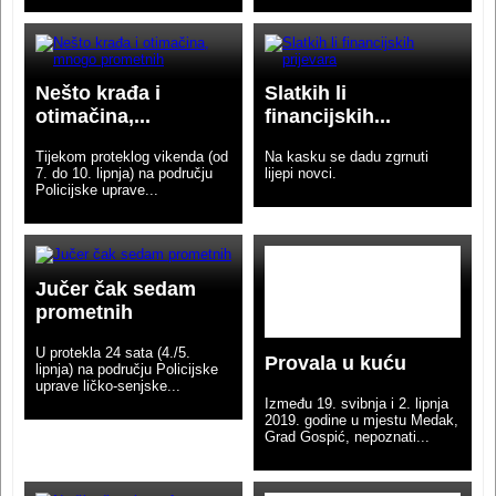
Nešto krađa i
Slatkih li
otimačina,...
financijskih...
Tijekom proteklog vikenda (od
Na kasku se dadu zgrnuti
7. do 10. lipnja) na području
lijepi novci.
Policijske uprave...
Jučer čak sedam
prometnih
U protekla 24 sata (4./5.
Provala u kuću
lipnja) na području Policijske
uprave ličko-senjske...
Između 19. svibnja i 2. lipnja
2019. godine u mjestu Medak,
Grad Gospić, nepoznati...