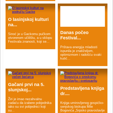
O lasinjskoj kulturi
na...
Danas počeo
Sinoć je u Gackomu pučkom
Festival...
otvorenom učilištu, a u sklopu
Festivala znanosti, koji se...
Prštava energija mladosti
ispunila je znatiželjom,
optimizmom i radošću svaki
kutić...
Gačani prvi na 5.
Predstavljena knjiga
slunjskoj...
dr....
Žiri je imao nezahvalnu
zadaću da izabere pobjednika
Knjiga umirovljenog gospićko-
iako su svi pobjednici koji
senjskog biskupa Mile
su...
Bogovića „Srpsko pravoslavlje