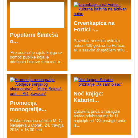
Crvenkapica na
Fortici -...
Popularni Šimleša
o...
Povratak senjskih uskoka
nakon 400 godina na Forticu,
ali u sasvim drugačijem stilu...
'Prorešetao' je cijelu knjigu uz
pomoć publike koja je
odabirala brojeve stranica, a...
Noć knjige:
Katarini...
Promocija
monografije...
Ljubavna priča Smaragdni
anđeo odabrana među 11
Pučko otvoreno učilište M. C.
najboljih od 123 pristigle priče
Nehajeva u utorak, 24. travnja
iz...
2018. u 18.00 sati.