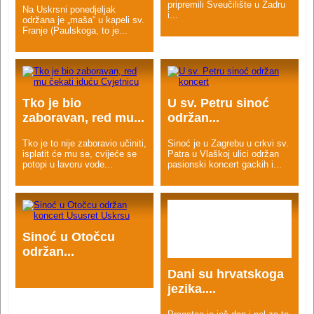
pripremili Sveučilište u Zadru
Na Uskrsni ponedjeljak
i...
održana je „maša“ u kapeli sv.
Franje (Paulskoga, to je...
Tko je bio
U sv. Petru sinoć
zaboravan, red mu...
održan...
Tko je to nije zaboravio učiniti,
Sinoć je u Zagrebu u crkvi sv.
isplatit će mu se, cvijeće se
Patra u Vlaškoj ulici održan
potopi u lavoru vode...
pasionski koncert gackih i...
Sinoć u Otočcu
održan...
Dani su hrvatskoga
jezika....