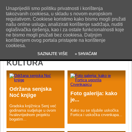
O nama
Kontakt
Oglašavanje
Impresum
Uvjeti korištenja
Unaprijedili smo politiku privatnosti i korištenja
Pošaljite nam vijest!
takozvanih cookiesa, u skladu s novom europskom
regulativom. Cookiese koristimo kako bismo mogli pružati
našu online uslugu, analizirati korištenje sadržaja, nuditi
oglašivačka rješenja, kao i za ostale funkcionalnosti koje
ne bismo mogli pružati bez cookiesa. Daljnjim
korištenjem ovog portala pristajete na korištenje
cookiesa.
SAZNAJTE VIŠE
» SHVAĆAM
KULTURA
Održana senjska
Foto galerija: kako
Noć knjige
je...
Gradska knjižnica Senj već
godinama sudjeluje u ovom
Kako su se sljubile uskočka
hvalevrijednom projektu
Fortica i uskočka crvenkapa...
bogatim...