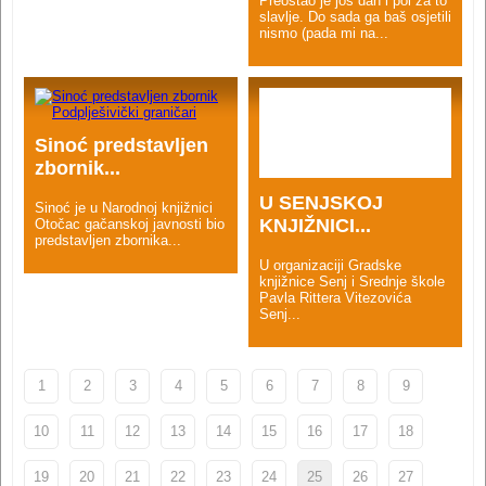
Preostao je još dan i pol za to
slavlje. Do sada ga baš osjetili
nismo (pada mi na...
Sinoć predstavljen
zbornik...
U SENJSKOJ
Sinoć je u Narodnoj knjižnici
KNJIŽNICI...
Otočac gačanskoj javnosti bio
predstavljen zbornika...
U organizaciji Gradske
knjižnice Senj i Srednje škole
Pavla Rittera Vitezovića
Senj...
1
2
3
4
5
6
7
8
9
10
11
12
13
14
15
16
17
18
19
20
21
22
23
24
25
26
27