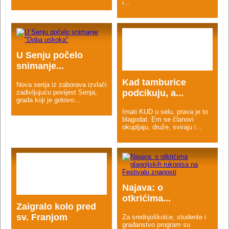
i...
U Senju počelo
snimanje...
Kad tamburice
Nova serija iz zaborava izvlači
podcikuju, a...
zadivljujuću povijest Senja,
grada koji je gotovo...
Imati KUD u selu, prava je to
blagodat. Em se članovi
okupljaju, druže, sviraju i...
Najava: o
otkrićima...
Zaigralo kolo pred
sv. Franjom
Za srednjoškolce, studente i
građanstvo program su