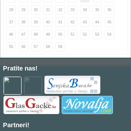
28
29
30
31
32
33
34
35
36
37
38
39
40
41
42
43
44
45
46
47
48
49
50
51
52
53
54
55
56
57
58
59
Pratite nas!
Partneri!