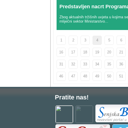
Predstavljen nacrt Programa
Zbog aktualnih tržišnih uvjeta u kojima se
mliječni sektor Ministarstvo...
1
2
3
4
5
6
16
17
18
19
20
21
31
32
33
34
35
36
46
47
48
49
50
51
Pratite nas!