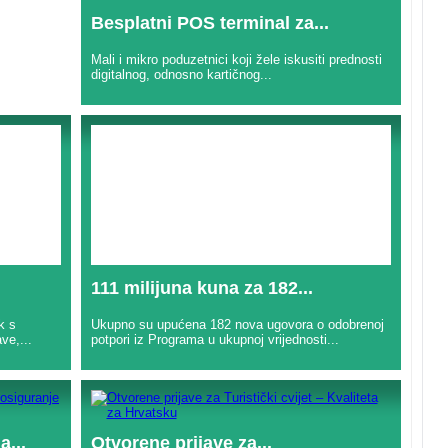
Besplatni POS terminal za...
Mali i mikro poduzetnici koji žele iskusiti prednosti
digitalnog, odnosno kartičnog...
111 milijuna kuna za 182...
k s
Ukupno su upućena 182 nova ugovora o odobrenoj
ve,...
potpori iz Programa u ukupnoj vrijednosti...
a...
Otvorene prijave za...