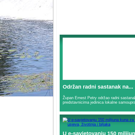
Održan radni sastanak na...
Župan Ernest Petry održao radni sastana
predstavnicima jedinica lokalne samoupra
U e-savjetovanju 150 milijun