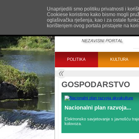
O nama
Kontakt
Oglašavanje
Impr
Unaprijedili smo politiku privatnosti i ko
Cookiese koristimo kako bismo mogli pružat
oglašivačka rješenja, kao i za ostale funk
korištenjem ovog portala pristajete na kor
POLITIKA
KULTURA
GOSPODARSTVO
Nacionalni plan razvoja...
Elektronsko savjetovanje s javnošću traje
kolovoza.