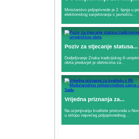
Ministarstvo poljoprivrede je 2. lipnja u p
elektronskog savjetovanja s javnošću...
Poziv za stjecanje statusa...
Dodjeljivanje Znaka tradicijskog ili umjet
obrta preduvjet je obrtnicima za...
Vrijedna priznanja za...
Na ocjenjivanju kvalitete proizvoda u N
u sklopu najvećeg poljoprivrednog...