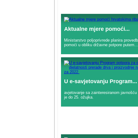
Aktualne mjere pomoći...
Ministarstvo poljoprivrede planira proved
pomoći u obliku državne potpore putem...
U e-savjetovanju Program...
avjetovanje sa zainteresiranom javnošću
je do 25. ožujka.