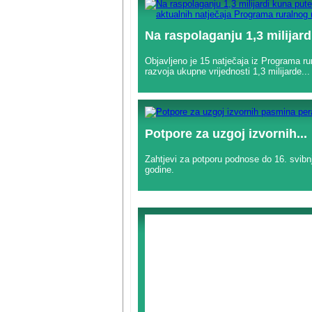
Na raspolaganju 1,3 milijardi
Objavljeno je 15 natječaja iz Programa ru
razvoja ukupne vrijednosti 1,3 milijarde...
Potpore za uzgoj izvornih...
Zahtjevi za potporu podnose do 16. svibn
godine.