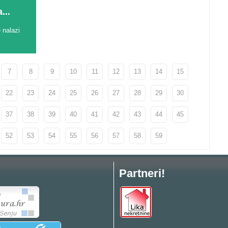
...
 nalazi
7
8
9
10
11
12
13
14
15
22
23
24
25
26
27
28
29
30
37
38
39
40
41
42
43
44
45
52
53
54
55
56
57
58
59
Partneri!