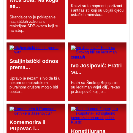
se...
Kakvi su to napredni partizani
i antifašisti koji su ubijali djecu
ustaških ministara...
Skandalozno je poklapanje
nacističkih zakona s
reakcijom SDP-ovaca koji su
na istoj...
Staljinistički odnos
Ivo Josipović: Fratri
prema...
sa...
Upravo je nezamislivo da bi u
nekom demokratskom
Fratri sa Širokog Brijega bili
pluralnom društvu moglo biti
su legitiman vojni cilj”, rekao
uopće...
je Josipović koji je...
Komemorira li
Pupovac i...
Konstitiurana