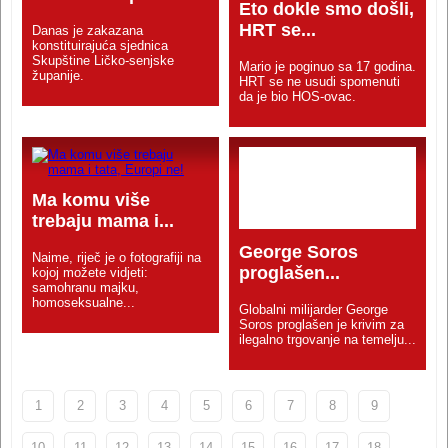
Eto dokle smo došli,
HRT se...
Danas je zakazana
konstituirajuća sjednica
Skupštine Ličko-senjske
Mario je poginuo sa 17 godina.
županije.
HRT se ne usudi spomenuti
da je bio HOS-ovac.
Ma komu više
trebaju mama i...
George Soros
Naime, riječ je o fotografiji na
proglašen...
kojoj možete vidjeti:
samohranu majku,
homoseksualne...
Globalni milijarder George
Soros proglašen je krivim za
ilegalno trgovanje na temelju...
1
2
3
4
5
6
7
8
9
10
11
12
13
14
15
16
17
18