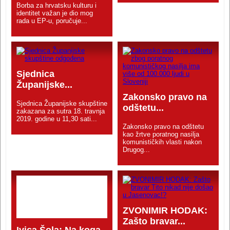
Borba za hrvatsku kulturu i
identitet važan je dio mog
rada u EP-u, poručuje...
Sjednica
Županijske...
Zakonsko pravo na
Sjednica Županijske skupštine
odštetu...
zakazana za sutra 18. travnja
2019. godine u 11,30 sati...
Zakonsko pravo na odštetu
kao žrtve poratnog nasilja
komunističkih vlasti nakon
Drugog...
ZVONIMIR HODAK:
Zašto bravar...
Ivica Šola: Na koga