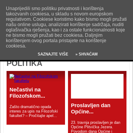
O nama
Kontakt
Oglašavanje
Impresum
Uvjeti korištenja
Unaprijedili smo politiku privatnosti i korištenja
Pošaljite nam vijest!
takozvanih cookiesa, u skladu s novom europskom
regulativom. Cookiese koristimo kako bismo mogli pružati
našu online uslugu, analizirati korištenje sadržaja, nuditi
oglašivačka rješenja, kao i za ostale funkcionalnosti koje
ne bismo mogli pružati bez cookiesa. Daljnjim
korištenjem ovog portala pristajete na korištenje
cookiesa.
SAZNAJTE VIŠE
» SHVAĆAM
POLITIKA
Nečastivi na
Filozofskom...
Proslavljen dan
Zašto dramatično opada
Općine...
interes za upis na Filozofski
fakultet? – Pročitajte apel...
23. travnja proslavljen je dan
Općine Plitvička Jezera.
Povodom dana Općine i