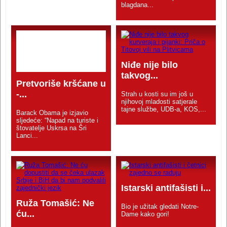
blagdana...
Niđe nije bilo
takvog...
Pretvoriše kršćane u
-...
Strah u kosti su im još u
njihovoj mladosti satjerale
tajne službe, UDB-a, KOS,...
Barack Obama je izjavio
sljedeće: “Napad na turiste i
štovatelje Uskrsa na Šri
Lanci...
Istarski antifašisti i...
Ruža Tomašić: Ne
Bio je užitak gledati Notre-
ću...
Dame kako gori!