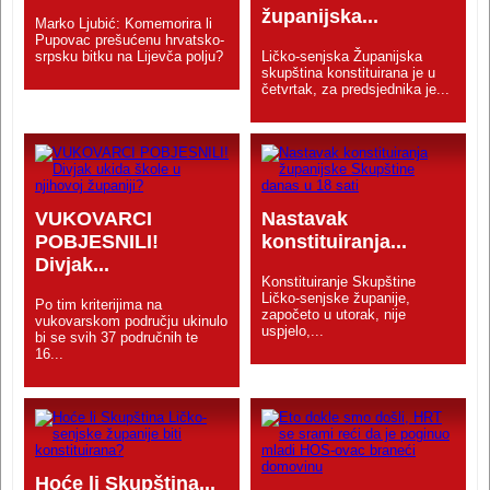
županijska...
Marko Ljubić: Komemorira li
Pupovac prešućenu hrvatsko-
srpsku bitku na Lijevča polju?
Ličko-senjska Županijska
skupština konstituirana je u
četvrtak, za predsjednika je...
VUKOVARCI
Nastavak
POBJESNILI!
konstituiranja...
Divjak...
Konstituiranje Skupštine
Ličko-senjske županije,
Po tim kriterijima na
započeto u utorak, nije
vukovarskom području ukinulo
uspjelo,...
bi se svih 37 područnih te
16...
Hoće li Skupština...