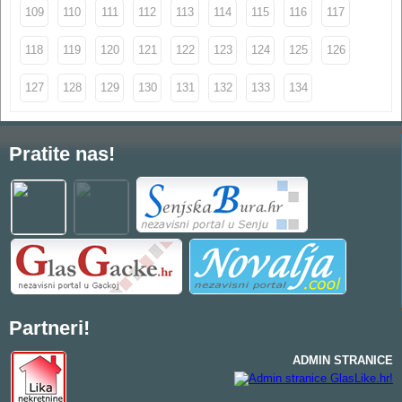
109
110
111
112
113
114
115
116
117
118
119
120
121
122
123
124
125
126
127
128
129
130
131
132
133
134
Pratite nas!
Partneri!
ADMIN STRANICE