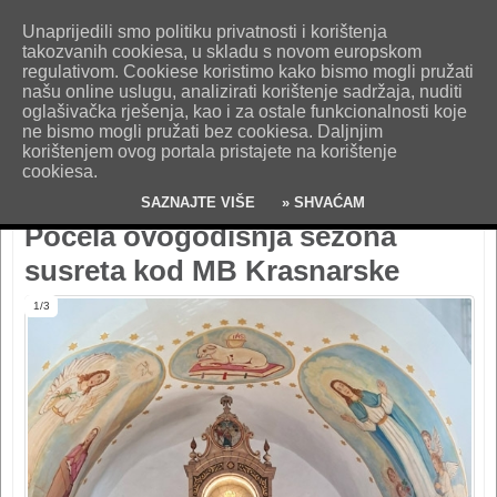
O nama
Kontakt
Oglašavanje
Impresum
Uvjeti korištenja
Unaprijedili smo politiku privatnosti i korištenja
Pošaljite nam vijest!
takozvanih cookiesa, u skladu s novom europskom
regulativom. Cookiese koristimo kako bismo mogli pružati
našu online uslugu, analizirati korištenje sadržaja, nuditi
oglašivačka rješenja, kao i za ostale funkcionalnosti koje
ne bismo mogli pružati bez cookiesa. Daljnjim
korištenjem ovog portala pristajete na korištenje
cookiesa.
SAZNAJTE VIŠE
» SHVAĆAM
Počela ovogodišnja sezona
susreta kod MB Krasnarske
1/3