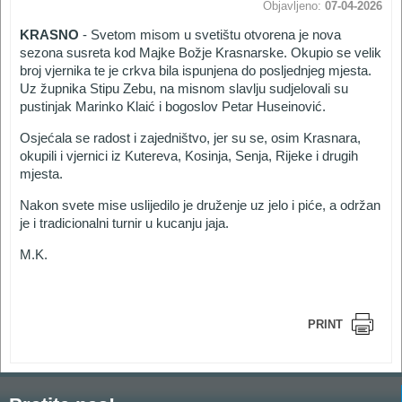
Objavljeno:
07-04-2026
KRASNO
- Svetom misom u svetištu otvorena je nova
sezona susreta kod Majke Božje Krasnarske. Okupio se velik
broj vjernika te je crkva bila ispunjena do posljednjeg mjesta.
Uz župnika Stipu Zebu, na misnom slavlju sudjelovali su
pustinjak Marinko Klaić i bogoslov Petar Huseinović.
Osjećala se radost i zajedništvo, jer su se, osim Krasnara,
okupili i vjernici iz Kutereva, Kosinja, Senja, Rijeke i drugih
mjesta.
Nakon svete mise uslijedilo je druženje uz jelo i piće, a održan
je i tradicionalni turnir u kucanju jaja.
M.K.
PRINT