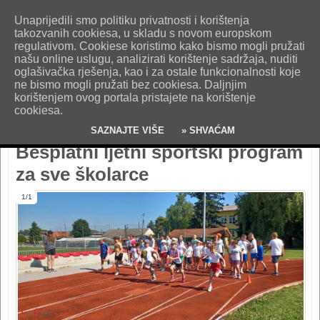
O nama
Kontakt
Oglašavanje
Impresum
Uvjeti korištenja
Unaprijedili smo politiku privatnosti i korištenja
Pošaljite nam vijest!
takozvanih cookiesa, u skladu s novom europskom
regulativom. Cookiese koristimo kako bismo mogli pružati
našu online uslugu, analizirati korištenje sadržaja, nuditi
oglašivačka rješenja, kao i za ostale funkcionalnosti koje
ne bismo mogli pružati bez cookiesa. Daljnjim
korištenjem ovog portala pristajete na korištenje
cookiesa.
SAZNAJTE VIŠE
» SHVAĆAM
Besplatni ljetni športski program
za sve školarce
1/1