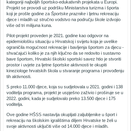
kategoriji najboljih športsko-edukativnih projekata u Europi.
Projekt se provodi uz podršku Ministarstva turizma i športa
koji je prošle godine za
Športske praznike
i ljetnu rekreaciju
djece i mladih uz stručno vodstvo na području škole izdvojio
više od tri milijuna kuna.
Pilot-projekt proveden je 2021. godine kao odgovor na
epidemiološku situaciju u Hrvatskoj i svijetu koja je uvelike
ograničila mogućnost rekreacije i bavljenja športom za djecu -
shvaćajući koliko je za njih ključno da se redovito i sustavno
bave športom, Hrvatski školski sportski savez htio je stvoriti
prostor i uvjete za ljetne športske aktivnosti te okupiti
kineziologe hrvatskih škola u stvaranje programa i provođenju
tih aktivnosti.
S preko 11.000 djece, koja su sudjelovala u 2021. godini i 138
voditelja programa, projekt je uspješno zaživio i proširuje se u
2022. godini, kada je sudjelovalo preko 13.500 djece i 175
voditelja.
Ove godine HŠSS nastavlja okupljati zaljubljenike u šport i
rekreaciju na školskim igralištima diljem Hrvatske te želi u
svoje aktivnosti uključiti više od 14.000 djece i mladih.