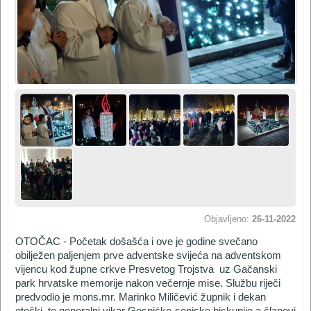
Objavljeno:
26-11-2022
OTOČAC - Početak došašća i ove je godine svečano
obilježen paljenjem prve adventske svijeća na adventskom
vijencu kod župne crkve Presvetog Trojstva uz Gačanski
park hrvatske memorije nakon večernje mise. Službu riječi
predvodio je mons.mr. Marinko Miličević župnik i dekan
otočki, te generalni vikar Gospićko-senjske biskupije a članovi