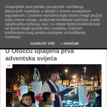
O nama
Kontakt
Oglašavanje
Impresum
Uvjeti korištenja
Unaprijedili smo politiku privatnosti i korištenja
Pošaljite nam vijest!
takozvanih cookiesa, u skladu s novom europskom
regulativom. Cookiese koristimo kako bismo mogli pružati
našu online uslugu, analizirati korištenje sadržaja, nuditi
oglašivačka rješenja, kao i za ostale funkcionalnosti koje
ne bismo mogli pružati bez cookiesa. Daljnjim
korištenjem ovog portala pristajete na korištenje
cookiesa.
SAZNAJTE VIŠE
» SHVAĆAM
U Otočcu upaljena prva
adventska svijeća
1/6