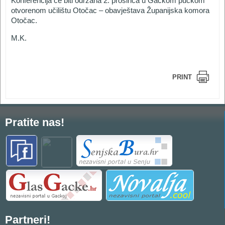
Konferencija će biti održana 2. prosinca u Gackom pučkom
otvorenom učilištu Otočac – obavještava Županijska komora
Otočac.
M.K.
PRINT
Pratite nas!
Partneri!