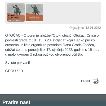
Objavljeno:
12-01-2022
OTOČAC - Otvorenje izložbe "Otok, otočić, Otočac: Crtice o
povijesti grada iz 18., 19., i 20. stoljeća" koju Gacko pučko
otvoreno učilište organizira povodom Dana Grada Otočca,
održat će se u ponedjeljak 17. siječnja 2022. godine u 19 sati,
u maloj dvorani Gackog pučkog otvorenog učilišta.
Svi ste pozvani!
GPOU / I.B.
PRINT
Pratite nas!