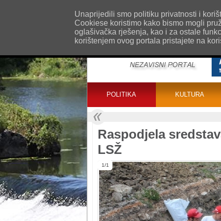
O nama
Kontakt
Oglašavanje
Impr
Unaprijedili smo politiku privatnosti i ko
Cookiese koristimo kako bismo mogli pružat
oglašivačka rješenja, kao i za ostale funk
korištenjem ovog portala pristajete na kor
POLITIKA
KULTURA
Raspodjela sredstava
LSŽ
1/1