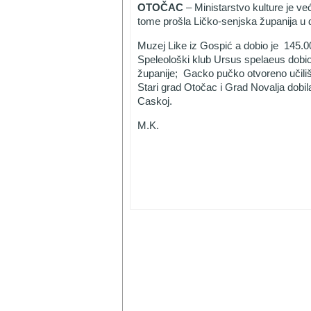
OTOČAC
– Ministarstvo kulture je ve
tome prošla Ličko-senjska županija u d
Muzej Like iz Gospić a dobio je 145.0
Speleološki klub Ursus spelaeus dobio
županije; Gacko pučko otvoreno učilišt
Stari grad Otočac i Grad Novalja dobil
Caskoj.
M.K.