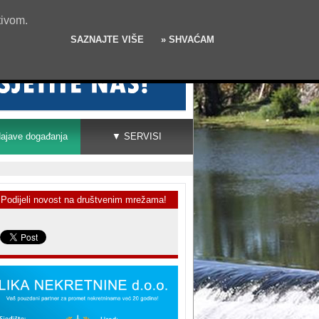
tivom.
SAZNAJTE VIŠE
» SHVAĆAM
ajave događanja
▼ SERVISI
Podijeli novost na društvenim mrežama!