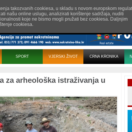
esum
Uvjeti korištenja
Pošaljite nam vijest!
rištenja takozvanih cookiesa, u skladu s novom europskom regula
i našu online uslugu, analizirati korištenje sadržaja, nuditi
cionalnosti koje ne bismo mogli pružati bez cookiesa. Daljnjim
ištenje cookiesa.
SPORT
VJERSKI ŽIVOT
CRNA KRONIKA
N
 za arheološka istraživanja u