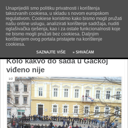
O nama
Kontakt
Oglašavanje
Impresum
Uvjeti korištenja
Unaprijedili smo politiku privatnosti i korištenja
Pošaljite nam vijest!
takozvanih cookiesa, u skladu s novom europskom
regulativom. Cookiese koristimo kako bismo mogli pružati
našu online uslugu, analizirati korištenje sadržaja, nuditi
oglašivačka rješenja, kao i za ostale funkcionalnosti koje
ne bismo mogli pružati bez cookiesa. Daljnjim
korištenjem ovog portala pristajete na korištenje
cookiesa.
SAZNAJTE VIŠE
» SHVAĆAM
Kolo kakvo do sada u Gackoj
viđeno nije
1/2