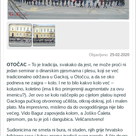
Objavljeno:
29-02-2020
OTOČAC –
To je tradicija, svakako da jest, ne može proći ni
jedan seminar o dinarskim pjesmama i plesu, koji se već
tradicionalno održava u Gackoj, u Otočcu, a da se oko
podneva ne zaigra – kolo. I ne to bilo kakvo kolo već –
kolusino, koletino (ima li tko primjereniji augmentativ za ovu
imenicu?). Jer ovo se kolo raščepilo po cijelom platou ispred
Gackoga pučkog otvorenog učilišta, otkraj-dokraj, još i malen
plato. Ma impresivno, mislimo da do ovogodišnjega nije bilo
većeg. Vido Bagur zapovjeda kolom, a Joško Ćaleta
pjesmom, pa tu je još i dangubica. Veličanstveno!
Sudionicima ne smeta ni bura, ni studen, njih grije hrvatsko
folklorno srce i ljubav prema tradiciji svog naroda. A što drugo,