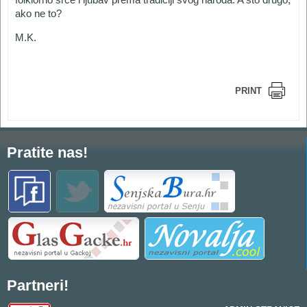
ako ne to?
M.K.
PRINT
Pratite nas!
Partneri!