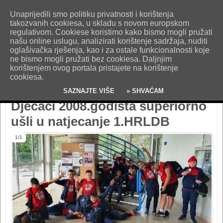
O nama
Kontakt
Oglašavanje
Impresum
Uvjeti korištenja
Unaprijedili smo politiku privatnosti i korištenja
Pošaljite nam vijest!
takozvanih cookiesa, u skladu s novom europskom
regulativom. Cookiese koristimo kako bismo mogli pružati
našu online uslugu, analizirati korištenje sadržaja, nuditi
oglašivačka rješenja, kao i za ostale funkcionalnosti koje
ne bismo mogli pružati bez cookiesa. Daljnjim
korištenjem ovog portala pristajete na korištenje
cookiesa.
SAZNAJTE VIŠE
» SHVAĆAM
Dječaci 2008.godišta superiorno
ušli u natjecanje 1.HRLDB
1/1