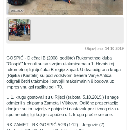
Objavljeno:
14-10-2019
GOSPIĆ - Dječaci B (2008. godište) Rukometnog kluba
“Gospić” krenuli su sa svojim utakmicama u 1. Hrvatskoj
rukometnoj ligi dječaka B regije zapad. U dva odigrana kruga
(Rijeka i Kaštelir) su pod vodstvom trenera Vanje Antića
odigrali četiri utakmice i osvojili maksimalnih 8 bodova uz
impresivnu gol razliku od +70.
U 1. krugu gostovali su u Rijeci (subota, 5.10.2019.) i snage
odmjerili s ekipama Zameta i Viškova. Odlične prezentacije
donijele su im uvjerljive pobjede i nastavak pozitivnog niza u
spomenutoj ligi koji je započeo u 1. krugu prošle sezone.
RK ZAMET - RK GOSPIĆ 5:26 (1:12) - Jergović (7),