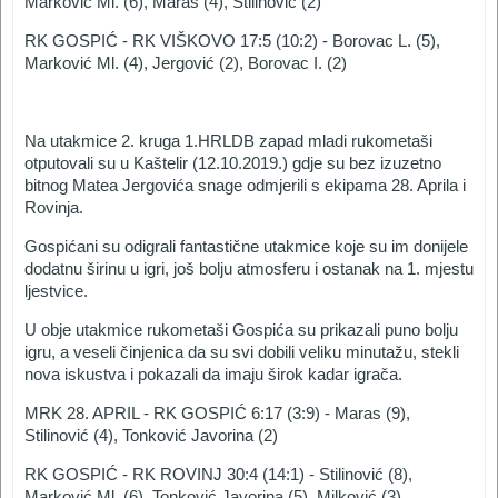
Marković Ml. (6), Maras (4), Stilinović (2)
RK GOSPIĆ - RK VIŠKOVO 17:5 (10:2) - Borovac L. (5),
Marković Ml. (4), Jergović (2), Borovac I. (2)
Na utakmice 2. kruga 1.HRLDB zapad mladi rukometaši
otputovali su u Kaštelir (12.10.2019.) gdje su bez izuzetno
bitnog Matea Jergovića snage odmjerili s ekipama 28. Aprila i
Rovinja.
Gospićani su odigrali fantastične utakmice koje su im donijele
dodatnu širinu u igri, još bolju atmosferu i ostanak na 1. mjestu
ljestvice.
U obje utakmice rukometaši Gospića su prikazali puno bolju
igru, a veseli činjenica da su svi dobili veliku minutažu, stekli
nova iskustva i pokazali da imaju širok kadar igrača.
MRK 28. APRIL - RK GOSPIĆ 6:17 (3:9) - Maras (9),
Stilinović (4), Tonković Javorina (2)
RK GOSPIĆ - RK ROVINJ 30:4 (14:1) - Stilinović (8),
Marković Ml. (6), Tonković Javorina (5), Milković (3),