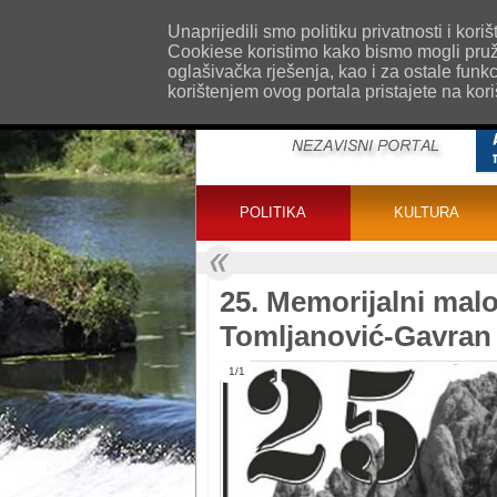
O nama
Kontakt
Oglašavanje
Impr
Unaprijedili smo politiku privatnosti i ko
Cookiese koristimo kako bismo mogli pružat
oglašivačka rješenja, kao i za ostale funk
korištenjem ovog portala pristajete na kor
POLITIKA
KULTURA
25. Memorijalni mal
Tomljanović-Gavran
1/1