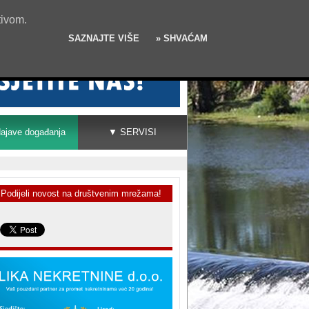
tivom.
SAZNAJTE VIŠE
» SHVAĆAM
ajave događanja
▼ SERVISI
Podijeli novost na društvenim mrežama!