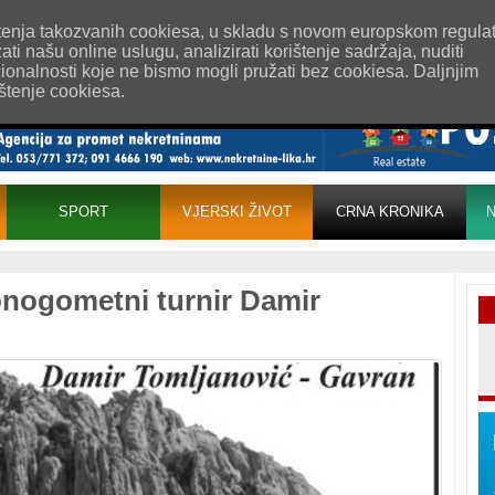
esum
Uvjeti korištenja
Pošaljite nam vijest!
rištenja takozvanih cookiesa, u skladu s novom europskom regula
i našu online uslugu, analizirati korištenje sadržaja, nuditi
cionalnosti koje ne bismo mogli pružati bez cookiesa. Daljnjim
ištenje cookiesa.
SPORT
VJERSKI ŽIVOT
CRNA KRONIKA
N
onogometni turnir Damir