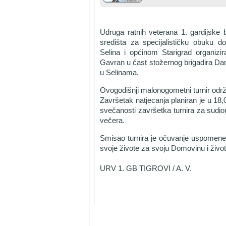
Udruga ratnih veterana 1. gardijske b
središta za specijalističku obuku 
Selina i općinom Starigrad organizi
Gavran u čast stožernog brigadira Dami
u Selinama.
Ovogodišnji malonogometni turnir održ
Završetak natjecanja planiran je u 18,
svečanosti završetka turnira za sudion
večera.
Smisao turnira je očuvanje uspomene 
svoje živote za svoju Domovinu i život
URV 1. GB TIGROVI / A. V.