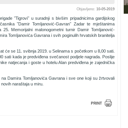
Objavljeno:
10-05-2019
rigade "Tigrovi" u suradnji s bivšim pripadnicima gardijskog
dočasnika "Damir Tomljanović-Gavran" Zadar te mještanima
ra 25. Memorijalni malonogometni turnir Damir Tomljanović-
ra Tomljanovića Gavrana i svih poginulih hrvatskih branitelja
at će se 11. svibnja 2019. u Selinama s početkom u 8,00 sati.
00 sati kada je predviđena svečanost podjele nagrada. Poslije
ike natjecanja i goste u hotelu Alan predviđena je zajednička
na Damira Tomljanovića Gavrana i sve one koji su žrtvovali
 novih naraštaja u miru.
PRINT