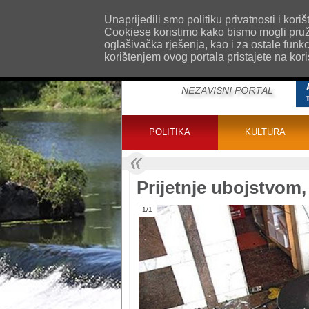
O nama
Kontakt
Oglašavanje
Impr
Unaprijedili smo politiku privatnosti i ko
Cookiese koristimo kako bismo mogli pružat
oglašivačka rješenja, kao i za ostale funk
korištenjem ovog portala pristajete na kor
POLITIKA
KULTURA
Prijetnje ubojstvom,
1/1