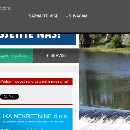
tivom.
SAZNAJTE VIŠE
» SHVAĆAM
ajave događanja
▼ SERVISI
Podijeli novost na društvenim mrežama!