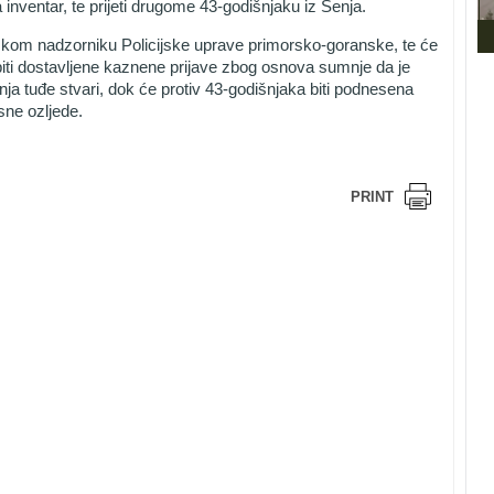
a inventar, te prijeti drugome 43-godišnjaku iz Senja.
rskom nadzorniku Policijske uprave primorsko-goranske, te će
ti dostavljene kaznene prijave zbog osnova sumnje da je
enja tuđe stvari, dok će protiv 43-godišnjaka biti podnesena
sne ozljede.
PRINT