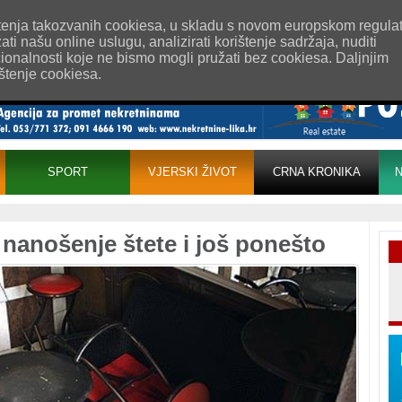
esum
Uvjeti korištenja
Pošaljite nam vijest!
rištenja takozvanih cookiesa, u skladu s novom europskom regula
i našu online uslugu, analizirati korištenje sadržaja, nuditi
cionalnosti koje ne bismo mogli pružati bez cookiesa. Daljnjim
ištenje cookiesa.
SPORT
VJERSKI ŽIVOT
CRNA KRONIKA
N
 nanošenje štete i još ponešto