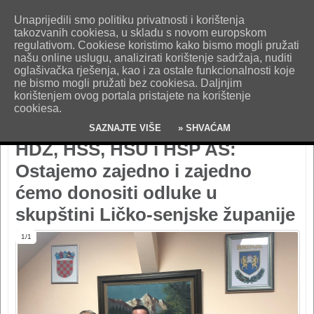
O nama
Kontakt
Oglašavanje
Impresum
Uvjeti korištenja
Unaprijedili smo politiku privatnosti i korištenja
Pošaljite nam vijest!
takozvanih cookiesa, u skladu s novom europskom
regulativom. Cookiese koristimo kako bismo mogli pružati
našu online uslugu, analizirati korištenje sadržaja, nuditi
oglašivačka rješenja, kao i za ostale funkcionalnosti koje
ne bismo mogli pružati bez cookiesa. Daljnjim
korištenjem ovog portala pristajete na korištenje
cookiesa.
SAZNAJTE VIŠE
» SHVAĆAM
HDZ, HSS, HSU i HSP AS:
Ostajemo zajedno i zajedno
ćemo donositi odluke u
skupštini Ličko-senjske županije
1/1