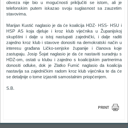
obveza nije bio u mogućnosti priključiti se istom, ali je
telefonskim putem iskazao svoju suglasnost sa zauzetim
stavovima.
Marijan Kustić naglasio je da će koalicija HDZ- HSS- HSU i
HSP AS koja djeluje i kroz klub vijećnika u Županijskoj
skupštini i dalje u istoj nastupati zajednički, i dalje raditi
zajedno kroz klub i stavove donositi na demokratski način u
interesu građana Ličko-senjske županije i članova koje
zastupaju. Josip Šojat naglasio je da će nastaviti suradnju s
HDZ-om, ostati u klubu i zajedno s koalicijskim partnerima
donositi odluke, dok je Zlatko Fumić naglasio da koalicija
nastavlja sa zajedničkim radom kroz klub vijećnika te da će
se detaljnije o tome izjasniti samostalnim priopćenjem.
S.B.
PRINT