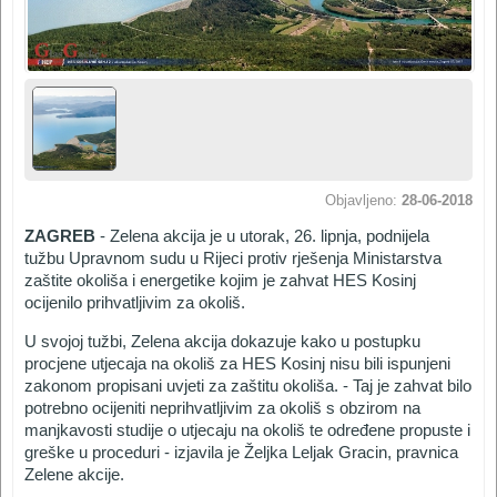
Objavljeno:
28-06-2018
ZAGREB
- Zelena akcija je u utorak, 26. lipnja, podnijela
tužbu Upravnom sudu u Rijeci protiv rješenja Ministarstva
zaštite okoliša i energetike kojim je zahvat HES Kosinj
ocijenilo prihvatljivim za okoliš.
U svojoj tužbi, Zelena akcija dokazuje kako u postupku
procjene utjecaja na okoliš za HES Kosinj nisu bili ispunjeni
zakonom propisani uvjeti za zaštitu okoliša. - Taj je zahvat bilo
potrebno ocijeniti neprihvatljivim za okoliš s obzirom na
manjkavosti studije o utjecaju na okoliš te određene propuste i
greške u proceduri - izjavila je Željka Leljak Gracin, pravnica
Zelene akcije.