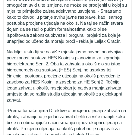
omogućen uvid u te izmjene, ne može se procijeniti u kojoj su
mjeri te primjedbe zaista adekvatno usvojene. - Smatramo
kako to dovodi u pitanje svrhu javne rasprave, kao i samog
postupka procjene utjecaja na okoliš. Na taj se način stvara
dojam da se radi o pukim formalnostima kako bi se
ispoštovala zakonska obveza i progurali projekti za koje je
unaprijed odlučeno da moraju proći - rekla je Leljak Gracin.
Nadalje, u studiji se na više mjesta jasno navodi neodvojiva
povezanost sustava HES Kosinj s planovima za izgradnju
hidroelektrane Senj 2. Oba ta zahvata u okoliš dio su istog
hidroenergetskog sustava (HES) Senj, no usprkos toj
činjenici, postupak procjene utjecaja na okoliš proveden je
zasebno za HES Kosinj, a zasebno za HE Senj 2. Točnije,
jedan zahvat u okoliš, rascjepkan je na dva manja zahvata
umjesto da se radila studija utjecaja na okoliš za cjelokupni
zahvat.
-Prema tumačenjima Direktive o procjeni utjecaja zahvata na
okoliš, zabranjeno je jedan zahvat dijeliti na više manjih kako
bi se na obmanjujući način smanjio njihov ukupni utjecaj na
okoliš. Procjenu utjecaja na okoliš potrebno je napraviti za
cjelokupni zahvat - komentirala je Leljak Gracin.