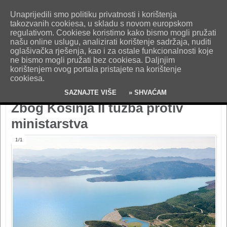
O nama
Kontakt
Oglašavanje
Impresum
Uvjeti korištenja
Unaprijedili smo politiku privatnosti i korištenja
Pošaljite nam vijest!
takozvanih cookiesa, u skladu s novom europskom
regulativom. Cookiese koristimo kako bismo mogli pružati
našu online uslugu, analizirati korištenje sadržaja, nuditi
oglašivačka rješenja, kao i za ostale funkcionalnosti koje
ne bismo mogli pružati bez cookiesa. Daljnjim
korištenjem ovog portala pristajete na korištenje
cookiesa.
SAZNAJTE VIŠE
» SHVAĆAM
Zbog Kosinja II tužba protiv
ministarstva
1/1