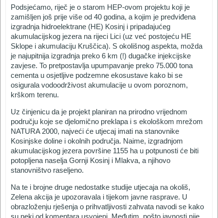
Podsjećamo, riječ je o starom HEP-ovom projektu koji je
zamišljen još prije više od 40 godina, a kojim je predviđena
izgradnja hidroelektrane (HE) Kosinj i pripadajućeg
akumulacijskog jezera na rijeci Lici (uz već postojeću HE
Sklope i akumulaciju Kruščica). S okolišnog aspekta, možda
je najupitnija izgradnja preko 6 km (!) dugačke injekcijske
zavjese. To pretpostavlja upumpavanje preko 75.000 tona
cementa u osjetljive podzemne ekosustave kako bi se
osigurala vodoodrživost akumulacije u ovom poroznom,
krškom terenu.
Uz činjenicu da je projekt planiran na prirodno vrijednom
području koje se djelomično preklapa i s ekološkom mrežom
NATURA 2000, najveći će utjecaj imati na stanovnike
Kosinjske doline i okolnih područja. Naime, izgradnjom
akumulacijskog jezera površine 1155 ha u potpunosti će biti
potopljena naselja Gornji Kosinj i Mlakva, a njihovo
stanovništvo raseljeno.
Na te i brojne druge nedostatke studije utjecaja na okoliš,
Zelena akcija je upozoravala i tijekom javne rasprave. U
obrazloženju rješenja o prihvatljivosti zahvata navodi se kako
su neki od komentara usvojeni. Međutim, pošto javnosti nije