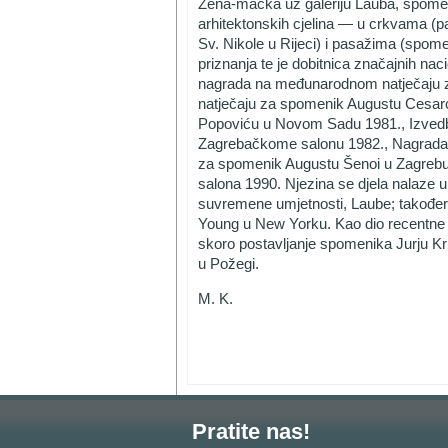
Žena-mačka uz galeriju Lauba, spomen
arhitektonskih cjelina — u crkvama (p
Sv. Nikole u Rijeci) i pasažima (spome
priznanja te je dobitnica značajnih na
nagrada na međunarodnom natječaju z
natječaju za spomenik Augustu Cesarc
Popoviću u Novom Sadu 1981., Izvedb
Zagrebačkome salonu 1982., Nagrada n
za spomenik Augustu Šenoi u Zagrebu
salona 1990. Njezina se djela nalaze 
suvremene umjetnosti, Laube; također
Young u New Yorku. Kao dio recentne i
skoro postavljanje spomenika Jurju Kri
u Požegi.
M. K.
Pratite nas!