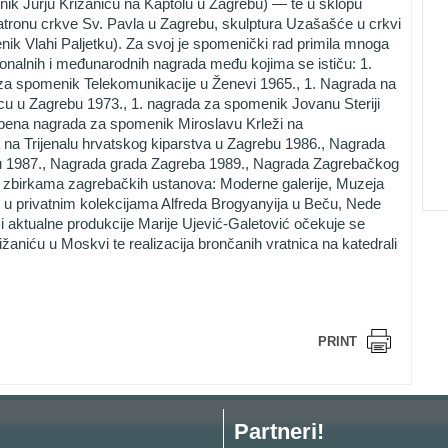
ik Jurju Križaniću na Kaptolu u Zagrebu) — te u sklopu
atronu crkve Sv. Pavla u Zagrebu, skulptura Uzašašće u crkvi
nik Vlahi Paljetku). Za svoj je spomenički rad primila mnoga
cionalnih i međunarodnih nagrada među kojima se ističu: 1.
a spomenik Telekomunikacije u Ženevi 1965., 1. Nagrada na
u u Zagrebu 1973., 1. nagrada za spomenik Jovanu Steriji
ena nagrada za spomenik Miroslavu Krleži na
a Trijenalu hrvatskog kiparstva u Zagrebu 1986., Nagrada
 1987., Nagrada grada Zagreba 1989., Nagrada Zagrebačkog
u zbirkama zagrebačkih ustanova: Moderne galerije, Muzeja
 u privatnim kolekcijama Alfreda Brogyanyija u Beču, Nede
 aktualne produkcije Marije Ujević-Galetović očekuje se
žaniću u Moskvi te realizacija brončanih vratnica na katedrali
PRINT
Partneri!