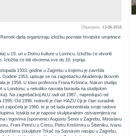
Objavljeno:
13-06-2016
 Remek-djela organiziraju izložbu poznate hrvatske umjetnice
ota) u 19. uri u Domu kulture u Lovincu. Izložbu će otvoriti
. Izložba će biti otvorena sve do 10. srpnja.
listopada 1933. godine u Zagrebu u kojemu je završila
. Godine 1953. upisuje se na zagrebačku Akademiju likovnih
ala je 1958. U klasi profesora Frana Kršinića. Nakon studija
t u Londonu; u nekoliko navrata boravila na studijskim
uska). Na zagrebačkoj ALU radi od 1987., napredujući od
 1995. Od 1998. redoviti je član HAZU čiji je član suradnik
st započela je 1960. te je od tada prezentirala svoje radove
upima. Istakla se je napose skulpturalnim ostvarenjima na
a i trgovima (spomenici Augustu Šenoi u Zagrebu, Miroslavu
oru, Frani Petriću u Cresu, Petru Krešimiru u Šibeniku, Ivanu
i dvorištima (skulpture Trkač na Savskom nasipu u Zagrebu,