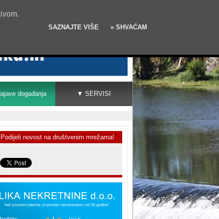
tivom.
SAZNAJTE VIŠE
» SHVAĆAM
ajave događanja
▼ SERVISI
Podijeli novost na društvenim mrežama!