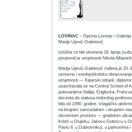
LOVINAC
– Općina Lovinac i Galerija
Marije Ujević-Galetović.
Izložba će biti otvorena 18. lipnja (sub
povjesničar umjetnosti Nikola Albaneže
Marija Ujević-Galetović rođena je 20. 
osnovno i srednjoškolsko obrazovanje
umjetnosti — Kiparski odsjek; diplomir
usavršavala se na Central School of Ar
putovanjima (Italija, Engleska, Franc
docenta do statusa redovitog profesora
bila od 1990. godine. Izlagačku aktivno
na brojnim samostalnim i skupnim nast
otvorenom prostoru — gradskim ulicam
Krleži u Osijeku, Jakovu Gotovcu u Os
Pavlu II. u Dubrovniku), u parkovima 