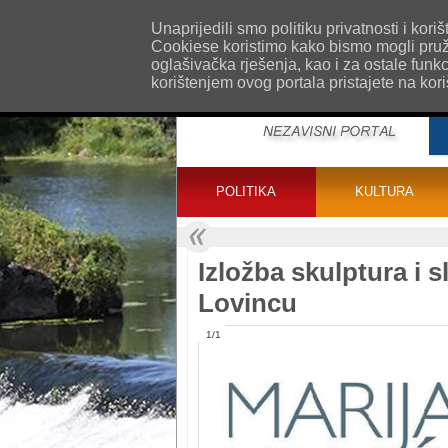
O nama
Kontakt
Oglašavanje
Impr
Unaprijedili smo politiku privatnosti i ko
Cookiese koristimo kako bismo mogli pružat
oglašivačka rješenja, kao i za ostale funk
korištenjem ovog portala pristajete na kor
POLITIKA
KULTURA
Izložba skulptura i s
Lovincu
1/1