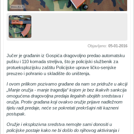
Objavljeno:
05-01-2016
Jučer je građanin iz Gospića dragovoljno predao automatsku
pušku i 110 komada streljiva, što je policijski službenik za
protueksplozijsku zaštitu Policijske uprave ličko-senjske
preuzeo i pohranio u skladište do uništenja.
I ovom prilikom pozivamo građane da nam se pridruže u akciji
„Manje oružja - manje tragedija“ kojom je bez ikakvih sankcija
omogućena dragovoljna predaja ilegalnih ubojitih sredstava i
oružja. Protiv građana koji ovakvo oružje prijave nadležnom
tijelu radi predaje, neće se pokretati prekršajni niti kazneni
postupak.
Oružje i eksplozivna sredstva nemojte sami donositi u
policijske postaje kako ne bi došlo do njihovog aktiviranja i