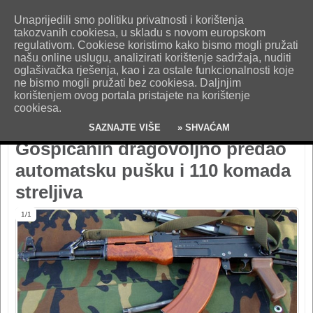
O nama
Kontakt
Oglašavanje
Impresum
Uvjeti korištenja
Unaprijedili smo politiku privatnosti i korištenja
Pošaljite nam vijest!
takozvanih cookiesa, u skladu s novom europskom
regulativom. Cookiese koristimo kako bismo mogli pružati
našu online uslugu, analizirati korištenje sadržaja, nuditi
oglašivačka rješenja, kao i za ostale funkcionalnosti koje
ne bismo mogli pružati bez cookiesa. Daljnjim
korištenjem ovog portala pristajete na korištenje
cookiesa.
SAZNAJTE VIŠE
» SHVAĆAM
Gospićanin dragovoljno predao
automatsku pušku i 110 komada
streljiva
1/1