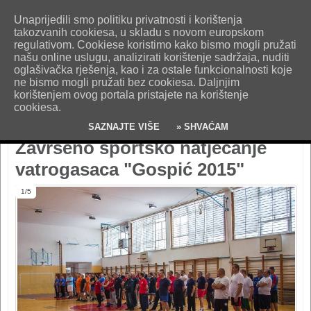
O nama
Kontakt
Oglašavanje
Impresum
Uvjeti korištenja
Unaprijedili smo politiku privatnosti i korištenja
Pošaljite nam vijest!
takozvanih cookiesa, u skladu s novom europskom
regulativom. Cookiese koristimo kako bismo mogli pružati
našu online uslugu, analizirati korištenje sadržaja, nuditi
oglašivačka rješenja, kao i za ostale funkcionalnosti koje
ne bismo mogli pružati bez cookiesa. Daljnjim
korištenjem ovog portala pristajete na korištenje
cookiesa.
SAZNAJTE VIŠE
» SHVAĆAM
Završeno sportsko natjecanje
vatrogasaca "Gospić 2015"
1/5