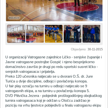
Objavljeno:
30-11-2015
U organizaciji Vatrogasne zajednice Ličko - senjske županije i
Javne vatrogasne postrojbe Gospić i njeno besprijekorno
domaćinstvo završio je drugi po redu sportski susret ličko -
senjskih vatrogasaca i prijatelja.
Preko 120 učesnika natjecalo se u dvorani O.Š. dr. Jure
Turića u dvije discipline, odbojci i povlačenju konopa.
U fair play ozračju na turniru u odbojci natjecalo se 9
vatrogasnih ekipa, a na turniru u povlač
enju konopa 5.
DVD Plitvička Jezera - pobjednik prošlogodišnjeg obojkaškog
turnira vatrogasaca koji je održan u Otočcu zadržao je
poziciju na vrhu ljestvice pobijedivši u finalu vatrogasnu ekipu