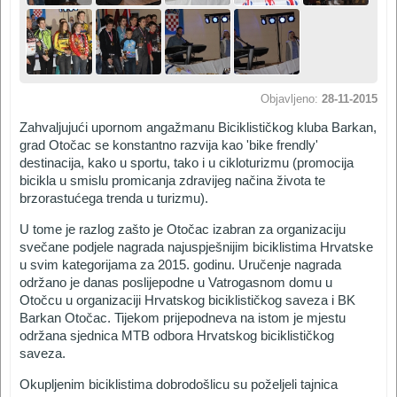
Objavljeno:
28-11-2015
Zahvaljujući upornom angažmanu Biciklističkog kluba Barkan,
grad Otočac se konstantno razvija kao 'bike frendly'
destinacija, kako u sportu, tako i u cikloturizmu (promocija
bicikla u smislu promicanja zdravijeg načina života te
brzorastućega trenda u turizmu).
U tome je razlog zašto je Otočac izabran za organizaciju
svečane podjele nagrada najuspješnijim biciklistima Hrvatske
u svim kategorijama za 2015. godinu. Uručenje nagrada
održano je danas poslijepodne u Vatrogasnom domu u
Otočcu u organizaciji Hrvatskog biciklističkog saveza i BK
Barkan Otočac. Tijekom prijepodneva na istom je mjestu
održana sjednica MTB odbora Hrvatskog biciklističkog
saveza.
Okupljenim biciklistima dobrodošlicu su poželjeli tajnica