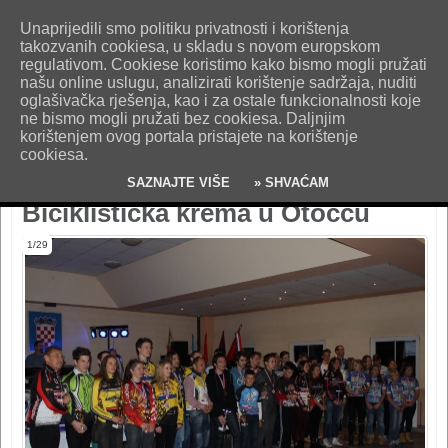
O nama
Kontakt
Oglašavanje
Impresum
Uvjeti korištenja
Unaprijedili smo politiku privatnosti i korištenja
Pošaljite nam vijest!
takozvanih cookiesa, u skladu s novom europskom
regulativom. Cookiese koristimo kako bismo mogli pružati
našu online uslugu, analizirati korištenje sadržaja, nuditi
oglašivačka rješenja, kao i za ostale funkcionalnosti koje
ne bismo mogli pružati bez cookiesa. Daljnjim
korištenjem ovog portala pristajete na korištenje
cookiesa.
SAZNAJTE VIŠE
» SHVAĆAM
Biciklistička krema u Otočcu
1/29