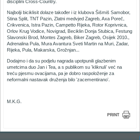
disciplini Cross-Country.
Najbolji biciklisit dolaze također i iz klubova Šišmiš Samobor,
Stina Split, TNT Pazin, Zlatni medvjed Zagreb, Axa Poreč,
Crikvenica, Istra Pazin, Campetto Rijeka, Rotor Koprivnica,
Orlov Krug Vodice, Novigrad, Beciklin Donja Stubica, Festung
Slavonski Brod, Montes Zagreb, Biker Zagreb, Osijek 2010.,
Adrenalina Pula, Mura Avantura Sveti Martin na Muri, Zadar,
Rijeka, Pula, Makarska, Grožnjan...
Dodajmo i da su podjelu nagrada upotpunili glazbenim
umetcima duo Jan i Tea, a s publikom su 'kliknuli' već na
treću pjesmu ovacijama, pa je dobro raspoloženje za
neformalni nastavak druženja bilo 'zacementirano'.
M.K.G.
PRINT