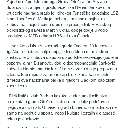
Zajednice športskih udruga Grada Otočca mr. Suzana
Bižanović i zamjenik gradonačelnika Nenad Janković, a
uručenje nagrada pratio je i direktor Turističke zajednice LSŽ
Ivan Radošević. Medalje, pehare i priznanja najboljim
klubovima i pojedincima uručio je predsjednik Hrvatskog
biciklističkog saveza Martin Čotar, dok je dodjelu vodio
predsjednik MTB odbora HBS-a Luka Čanak.
Uime više od tisuću sportaša grada Otočca, 10 klubova u
ligaškom sustavu natjecanja, jednog kluba u turnirskom
sustavu te 9 klubova u sustavu sportske rekreacije, goste je
pozdravila mr. Bižanović, dok je dogradonačelnik Janković
zahvalio Hrvatskom biciklističkom savezu što je prepoznao
Otočac kao mjesto za promociju biciklizma, kao mjesto
između dva nacionalna parka s rijekom Gackom kao žilom
kucavicom.
- Biciklistički klub Barkan itekako je aktivan dionik niza
projekata u gradu Otočcu i zato ćemo i dalje podržavati
njegove aktivnosti. U našem gradu brinemo o mladima, i ne
samo na području sporta, nego i kulture i ostalih djelatnosti,
rekao je Janković.