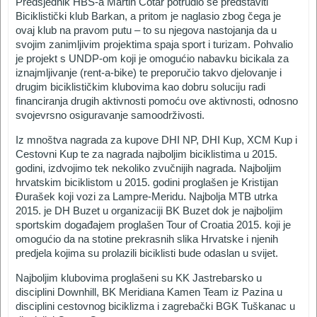
Predsjednik HBS-a Martin Čotar potrudio se predstaviti
Biciklistički klub Barkan, a pritom je naglasio zbog čega je
ovaj klub na pravom putu – to su njegova nastojanja da u
svojim zanimljivim projektima spaja sport i turizam. Pohvalio
je projekt s UNDP-om koji je omogućio nabavku bicikala za
iznajmljivanje (rent-a-bike) te preporučio takvo djelovanje i
drugim biciklističkim klubovima kao dobru soluciju radi
financiranja drugih aktivnosti pomoću ove aktivnosti, odnosno
svojevrsno osiguravanje samoodrživosti.
Iz mnoštva nagrada za kupove DHI NP, DHI Kup, XCM Kup i
Cestovni Kup te za nagrada najboljim biciklistima u 2015.
godini, izdvojimo tek nekoliko zvučnijih nagrada. Najboljim
hrvatskim biciklistom u 2015. godini proglašen je Kristijan
Đurašek koji vozi za Lampre-Meridu. Najbolja MTB utrka
2015. je DH Buzet u organizaciji BK Buzet dok je najboljim
sportskim događajem proglašen Tour of Croatia 2015. koji je
omogućio da na stotine prekrasnih slika Hrvatske i njenih
predjela kojima su prolazili biciklisti bude odaslan u svijet.
Najboljim klubovima proglašeni su KK Jastrebarsko u
disciplini Downhill, BK Meridiana Kamen Team iz Pazina u
disciplini cestovnog biciklizma i zagrebački BGK Tuškanac u